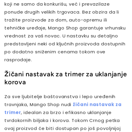
koji ne samo da konkurišu, već i prevazilaze
ponude drugih velikih trgovaca. Bez obzira da li
tražite proizvode za dom, auto-opremu ili
tehničke uređaje, Mango Shop garantuje vrhunsku
vrednost za vaš novac. U nastavku su detaljno
predstavljeni neki od ključnih proizvoda dostupnih
po dodatno sniženim cenama tokom ove
rasprodaje.
Žičani nastavak za trimer za uklanjanje
korova
Za sve ljubitelje baštovanstva i lepo uređenih
travnjaka, Mango Shop nudi
žičani nastavak za
trimer
, idealan za brzo i efikasno uklanjanje
tvrdokornih biljaka i korova. Tokom Crnog petka
ovaj proizvod će biti dostupan po još povoljnijoj