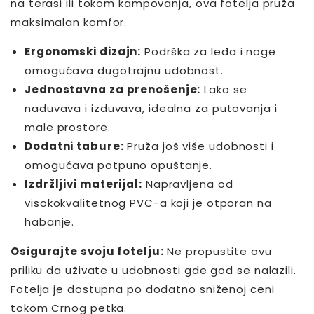
na terasi ili tokom kampovanja, ova fotelja pruža
maksimalan komfor.
Ergonomski dizajn:
Podrška za leđa i noge
omogućava dugotrajnu udobnost.
Jednostavna za prenošenje:
Lako se
naduvava i izduvava, idealna za putovanja i
male prostore.
Dodatni tabure:
Pruža još više udobnosti i
omogućava potpuno opuštanje.
Izdržljivi materijal:
Napravljena od
visokokvalitetnog PVC-a koji je otporan na
habanje.
Osigurajte svoju fotelju:
Ne propustite ovu
priliku da uživate u udobnosti gde god se nalazili.
Fotelja je dostupna po dodatno sniženoj ceni
tokom Crnog petka.