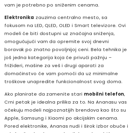
vam je potrebno po sniženim cenama.
Elektronika
zauzima centralno mesto, sa
fokusom na LED, QLED, OLED i Smart televizore. Ovi
modeli će biti dostupni uz značajna sniženja,
omogućujući vam da opremite svoj dnevni
boravak po znatno povoljnijoj ceni. Bela tehnika je
još jedna kategorija koja će privući pažnju –
frižideri, mašine za veš i drugi aparati za
domaćinstvo će vam pomoći da uz minimalne
troškove unapredite funkcionalnost svog doma.
Ako planirate da zamenite stari
mobilni telefon
,
Crni petak je idealna prilika za to. Na Ananasu vas
očekuju modeli najpoznatijih brendova kao što su
Apple, Samsung i Xiaomi po akcijskim cenama.
Pored elektronike, Ananas nudi i širok izbor obuće i