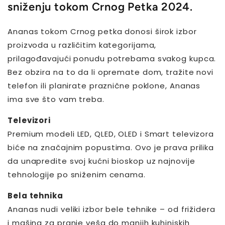
sniženju tokom Crnog Petka 2024.
Ananas tokom Crnog petka donosi širok izbor
proizvoda u različitim kategorijama,
prilagođavajući ponudu potrebama svakog kupca.
Bez obzira na to da li opremate dom, tražite novi
telefon ili planirate praznične poklone, Ananas
ima sve što vam treba.
Televizori
Premium modeli LED, QLED, OLED i Smart televizora
biće na značajnim popustima. Ovo je prava prilika
da unapredite svoj kućni bioskop uz najnovije
tehnologije po sniženim cenama.
Bela tehnika
Ananas nudi veliki izbor bele tehnike – od frižidera
i mašina za pranje veša do manjih kuhinjskih