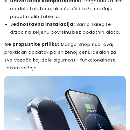
Univerzalna kompatibilnost:
Pogodan za sve
modele telefona, uključujući i teže uređaje
poput malih tableta.
Jednostavna instalacija:
Samo zalepite
držač na željenu površinu bez dodatnih alata.
Ne propustite priliku:
Mango Shop nudi ovaj
praktičan dodatak po sniženoj ceni, idealan za
sve vozače koji žele sigurnost i funkcionalnost
tokom vožnje.