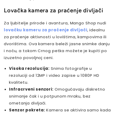
Lovačka kamera za praćenje divljači
Za ljubitelje prirode i avantura, Mango Shop nudi
lovačku kameru za praćenje divljači
, idealnu
za praćenje aktivnosti u lovištima, kampovima ili
dvorištima. Ova kamera beleži jasne snimke danju
i noću, a tokom Crnog petka možete je kupiti po
izuzetno povoljnoj ceni.
Visoka rezolucija:
Snima fotografije u
rezoluciji od 12MP i video zapise u 1080P HD
kvalitetu.
Infracrveni senzori:
Omogućavaju diskretno
snimanje čak i u potpunom mraku, bez
ometanja divljači.
Senzor pokreta:
Kamera se aktivira samo kada