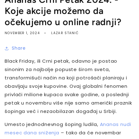
Koje akcije možemo da
očekujemo u online radnji?
NOVEMBER 1, 2024
LAZAR STANIĆ
Share
Black Friday, ili Crni petak, odavno je postao
sinonim za najbolje popuste širom sveta,
transformišući način na koji potrošači planiraju i
obavljaju svoje kupovine. Ovaj globalni fenomen
privlači milione kupaca svake godine, a poslednji
petak u novembru više nije samo američki praznik
šopinga već i nezaobilazan događaj u Srbiji.
Umesto jednodnevnog šoping ludila,
Ananas nudi
mesec dana sniženja
– tako da će novembar