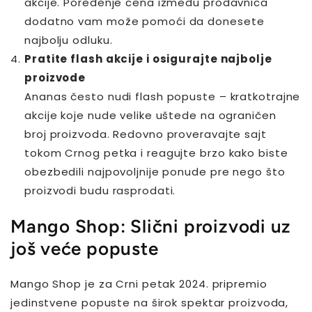
akcije. Poređenje cena između prodavnica
dodatno vam može pomoći da donesete
najbolju odluku.
Pratite flash akcije i osigurajte najbolje
proizvode
Ananas često nudi flash popuste – kratkotrajne
akcije koje nude velike uštede na ograničen
broj proizvoda. Redovno proveravajte sajt
tokom Crnog petka i reagujte brzo kako biste
obezbedili najpovoljnije ponude pre nego što
proizvodi budu rasprodati.
Mango Shop: Slični proizvodi uz
još veće popuste
Mango Shop je za Crni petak 2024. pripremio
jedinstvene popuste na širok spektar proizvoda,