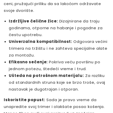
ceni, pružajući priliku da sa lakoćom održavate
svoje dvorište.
Izdržljive čelične žice:
Dizajnirane da traju
godinama, otporne na habanje i pogodne za
čestu upotrebu.
Univerzalna kompatibilnost:
Odgovara većini
trimera na tržištu i ne zahteva specijalne alate
za montažu.
Efikasno sečenje:
Pokriva veću površinu po
jednom potezu, štedeći vreme i trud.
Ušteda na potrošnom materijalu:
Za razliku
od standardnih struna koje se brzo troše, ovaj
nastavak je dugotrajan i otporan.
Iskoristite popust:
Sada je pravo vreme da
unapredite svoj trimer i olakšate posao košenja.