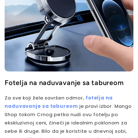
Fotelja na naduvavanje sa tabureom
Za sve koji žele savršen odmor,
fotelja na
naduvavanje sa tabureom
je pravi izbor. Mango
Shop tokom Crnog petka nudi ovu fotelju po
ekskluzivnoj ceni, čineći je idealnim poklonom za
sebe ili druge. Bilo da je koristite u dnevnoj sobi,