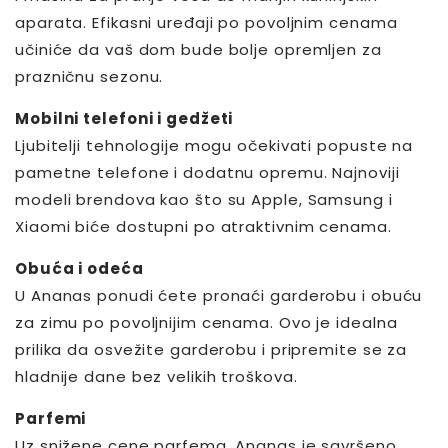
aparata. Efikasni uređaji po povoljnim cenama
učiniće da vaš dom bude bolje opremljen za
prazničnu sezonu.
Mobilni telefoni i gedžeti
Ljubitelji tehnologije mogu očekivati popuste na
pametne telefone i dodatnu opremu. Najnoviji
modeli brendova kao što su Apple, Samsung i
Xiaomi biće dostupni po atraktivnim cenama.
Obuća i odeća
U Ananas ponudi ćete pronaći garderobu i obuću
za zimu po povoljnijim cenama. Ovo je idealna
prilika da osvežite garderobu i pripremite se za
hladnije dane bez velikih troškova.
Parfemi
Uz snižene cene parfema, Ananas je savršeno