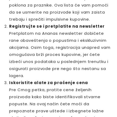
poklona za praznike. Ova lista će vam pomoći
da se usmerite na proizvode koji vam zaista
trebaju i sprečiti impulsivne kupovine.
Registrujte se i pretplatite na newsletter
Pretplatom na Ananas newsletter dobićete
rane obaveštenja o popustima i ekskluzivnim
akcijama. Osim toga, registracija unapred vam
omogućava brži proces kupovine, jer ćete
izbeći unos podataka u poslednjem trenutku i
osigurati proizvode pre nego što nestanu sa
lagera.
Iskoristite alate za praćenje cena
Pre Crnog petka, pratite cene željenih
proizvoda kako biste identifikovali stvarne
popuste. Na ovaj način ćete moći da
prepoznate prave uštede i izbegnete lažne