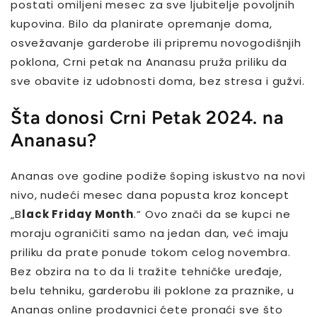
postati omiljeni mesec za sve ljubitelje povoljnih
kupovina. Bilo da planirate opremanje doma,
osvežavanje garderobe ili pripremu novogodišnjih
poklona, Crni petak na Ananasu pruža priliku da
sve obavite iz udobnosti doma, bez stresa i gužvi.
Šta donosi Crni Petak 2024. na
Ananasu?
Ananas ove godine podiže šoping iskustvo na novi
nivo, nudeći mesec dana popusta kroz koncept
„B
lack Friday Month
.“ Ovo znači da se kupci ne
moraju ograničiti samo na jedan dan, već imaju
priliku da prate ponude tokom celog novembra.
Bez obzira na to da li tražite tehničke uređaje,
belu tehniku, garderobu ili poklone za praznike, u
Ananas online prodavnici ćete pronaći sve što