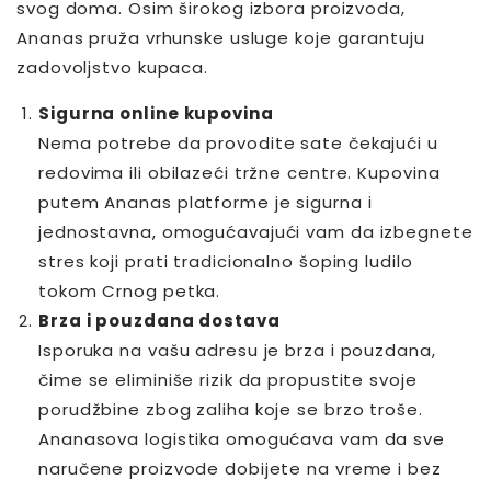
svog doma. Osim širokog izbora proizvoda,
Ananas pruža vrhunske usluge koje garantuju
zadovoljstvo kupaca.
Sigurna online kupovina
Nema potrebe da provodite sate čekajući u
redovima ili obilazeći tržne centre. Kupovina
putem Ananas platforme je sigurna i
jednostavna, omogućavajući vam da izbegnete
stres koji prati tradicionalno šoping ludilo
tokom Crnog petka.
Brza i pouzdana dostava
Isporuka na vašu adresu je brza i pouzdana,
čime se eliminiše rizik da propustite svoje
porudžbine zbog zaliha koje se brzo troše.
Ananasova logistika omogućava vam da sve
naručene proizvode dobijete na vreme i bez