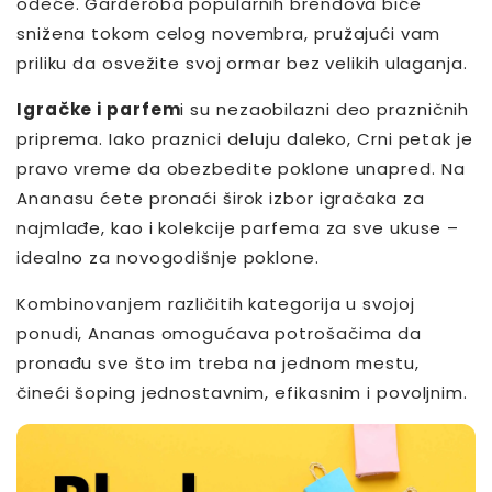
odeće. Garderoba popularnih brendova biće
snižena tokom celog novembra, pružajući vam
priliku da osvežite svoj ormar bez velikih ulaganja.
Igračke i parfem
i su nezaobilazni deo prazničnih
priprema. Iako praznici deluju daleko, Crni petak je
pravo vreme da obezbedite poklone unapred. Na
Ananasu ćete pronaći širok izbor igračaka za
najmlađe, kao i kolekcije parfema za sve ukuse –
idealno za novogodišnje poklone.
Kombinovanjem različitih kategorija u svojoj
ponudi, Ananas omogućava potrošačima da
pronađu sve što im treba na jednom mestu,
čineći šoping jednostavnim, efikasnim i povoljnim.