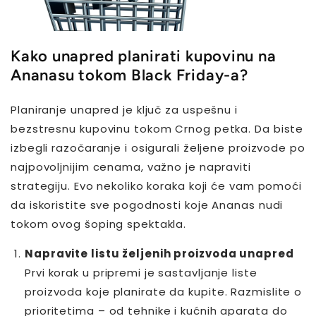
Kako unapred planirati kupovinu na
Ananasu tokom Black Friday-a?
Planiranje unapred je ključ za uspešnu i
bezstresnu kupovinu tokom Crnog petka. Da biste
izbegli razočaranje i osigurali željene proizvode po
najpovoljnijim cenama, važno je napraviti
strategiju. Evo nekoliko koraka koji će vam pomoći
da iskoristite sve pogodnosti koje Ananas nudi
tokom ovog šoping spektakla.
Napravite listu željenih proizvoda unapred
Prvi korak u pripremi je sastavljanje liste
proizvoda koje planirate da kupite. Razmislite o
prioritetima – od tehnike i kućnih aparata do