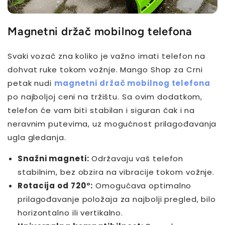
Magnetni držač mobilnog telefona
Svaki vozač zna koliko je važno imati telefon na
dohvat ruke tokom vožnje. Mango Shop za Crni
petak nudi
magnetni držač mobilnog telefona
po najboljoj ceni na tržištu. Sa ovim dodatkom,
telefon će vam biti stabilan i siguran čak i na
neravnim putevima, uz mogućnost prilagođavanja
ugla gledanja.
Snažni magneti:
Održavaju vaš telefon
stabilnim, bez obzira na vibracije tokom vožnje.
Rotacija od 720°:
Omogućava optimalno
prilagođavanje položaja za najbolji pregled, bilo
horizontalno ili vertikalno.