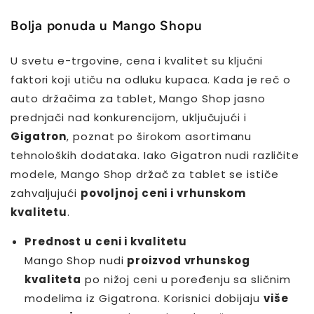
Bolja ponuda u Mango Shopu
U svetu e-trgovine, cena i kvalitet su ključni
faktori koji utiču na odluku kupaca. Kada je reč o
auto držačima za tablet, Mango Shop jasno
prednjači nad konkurencijom, uključujući i
Gigatron
, poznat po širokom asortimanu
tehnoloških dodataka. Iako Gigatron nudi različite
modele, Mango Shop držač za tablet se ističe
zahvaljujući
povoljnoj ceni i vrhunskom
kvalitetu
.
Prednost u ceni i kvalitetu
Mango Shop nudi
proizvod vrhunskog
kvaliteta
po nižoj ceni u poređenju sa sličnim
modelima iz Gigatrona. Korisnici dobijaju
više