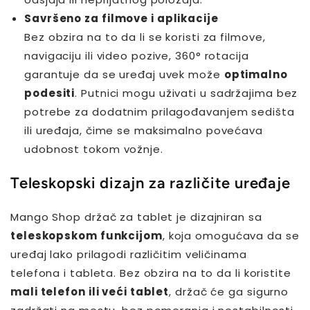
Savršeno za filmove i aplikacije
Bez obzira na to da li se koristi za filmove,
navigaciju ili video pozive, 360° rotacija
garantuje da se uređaj uvek može
optimalno
podesiti
. Putnici mogu uživati u sadržajima bez
potrebe za dodatnim prilagođavanjem sedišta
ili uređaja, čime se maksimalno povećava
udobnost tokom vožnje.
Teleskopski dizajn za različite uređaje
Mango Shop držač za tablet je dizajniran sa
teleskopskom funkcijom
, koja omogućava da se
uređaj lako prilagodi različitim veličinama
telefona i tableta. Bez obzira na to da li koristite
mali telefon ili veći tablet
, držač će ga sigurno