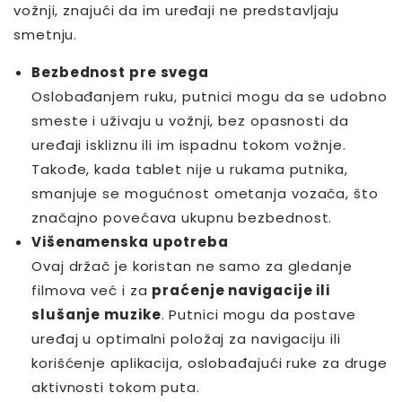
vožnji, znajući da im uređaji ne predstavljaju
smetnju.
Bezbednost pre svega
Oslobađanjem ruku, putnici mogu da se udobno
smeste i uživaju u vožnji, bez opasnosti da
uređaji iskliznu ili im ispadnu tokom vožnje.
Takođe, kada tablet nije u rukama putnika,
smanjuje se mogućnost ometanja vozača, što
značajno povećava ukupnu bezbednost.
Višenamenska upotreba
Ovaj držač je koristan ne samo za gledanje
filmova već i za
praćenje navigacije ili
slušanje muzike
. Putnici mogu da postave
uređaj u optimalni položaj za navigaciju ili
korišćenje aplikacija, oslobađajući ruke za druge
aktivnosti tokom puta.