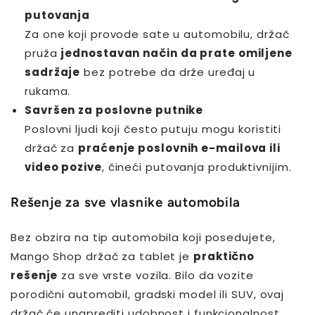
putovanja
Za one koji provode sate u automobilu, držač
pruža
jednostavan način da prate omiljene
sadržaje
bez potrebe da drže uređaj u
rukama.
Savršen za poslovne putnike
Poslovni ljudi koji često putuju mogu koristiti
držač za
praćenje poslovnih e-mailova ili
video pozive
, čineći putovanja produktivnijim.
Rešenje za sve vlasnike automobila
Bez obzira na tip automobila koji posedujete,
Mango Shop držač za tablet je
praktično
rešenje
za sve vrste vozila. Bilo da vozite
porodični automobil, gradski model ili SUV, ovaj
držač će unaprediti udobnost i funkcionalnost