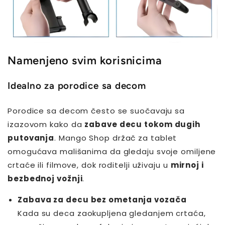
Namenjeno svim korisnicima
Idealno za porodice sa decom
Porodice sa decom često se suočavaju sa
izazovom kako da
zabave decu tokom dugih
putovanja
. Mango Shop držač za tablet
omogućava mališanima da gledaju svoje omiljene
crtaće ili filmove, dok roditelji uživaju u
mirnoj i
bezbednoj vožnji
.
Zabava za decu bez ometanja vozača
Kada su deca zaokupljena gledanjem crtaća,