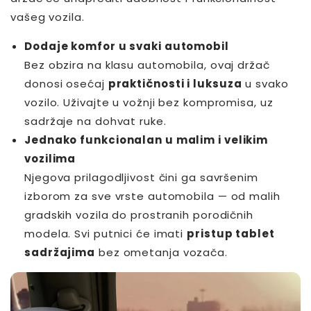
vašeg vozila.
Dodaje komfor u svaki automobil
Bez obzira na klasu automobila, ovaj držač
donosi osećaj
praktičnosti i luksuza
u svako
vozilo. Uživajte u vožnji bez kompromisa, uz
sadržaje na dohvat ruke.
Jednako funkcionalan u malim i velikim
vozilima
Njegova prilagodljivost čini ga savršenim
izborom za sve vrste automobila — od malih
gradskih vozila do prostranih porodičnih
modela. Svi putnici će imati
pristup tablet
sadržajima
bez ometanja vozača.