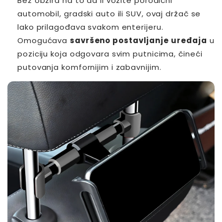
Bez obzira na to da li vozite porodični
automobil, gradski auto ili SUV, ovaj držač se
lako prilagođava svakom enterijeru.
Omogućava
savršeno postavljanje uređaja
u
poziciju koja odgovara svim putnicima, čineći
putovanja komfornijim i zabavnijim.