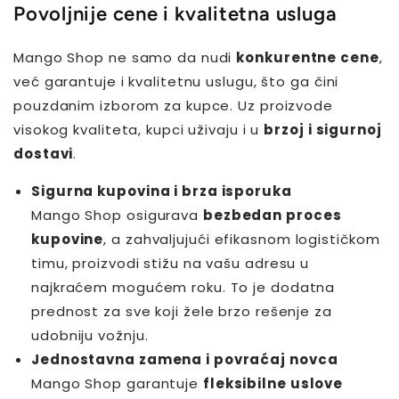
Povoljnije cene i kvalitetna usluga
Mango Shop ne samo da nudi
konkurentne cene
,
već garantuje i kvalitetnu uslugu, što ga čini
pouzdanim izborom za kupce. Uz proizvode
visokog kvaliteta, kupci uživaju i u
brzoj i sigurnoj
dostavi
.
Sigurna kupovina i brza isporuka
Mango Shop osigurava
bezbedan proces
kupovine
, a zahvaljujući efikasnom logističkom
timu, proizvodi stižu na vašu adresu u
najkraćem mogućem roku. To je dodatna
prednost za sve koji žele brzo rešenje za
udobniju vožnju.
Jednostavna zamena i povraćaj novca
Mango Shop garantuje
fleksibilne uslove