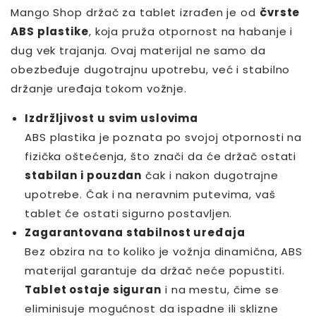
Mango Shop držač za tablet izrađen je od
čvrste
ABS plastike
, koja pruža otpornost na habanje i
dug vek trajanja. Ovaj materijal ne samo da
obezbeđuje dugotrajnu upotrebu, već i stabilno
držanje uređaja tokom vožnje.
Izdržljivost u svim uslovima
ABS plastika je poznata po svojoj otpornosti na
fizička oštećenja, što znači da će držač ostati
stabilan i pouzdan
čak i nakon dugotrajne
upotrebe. Čak i na neravnim putevima, vaš
tablet će ostati sigurno postavljen.
Zagarantovana stabilnost uređaja
Bez obzira na to koliko je vožnja dinamična, ABS
materijal garantuje da držač neće popustiti.
Tablet ostaje siguran
i na mestu, čime se
eliminisuje mogućnost da ispadne ili sklizne