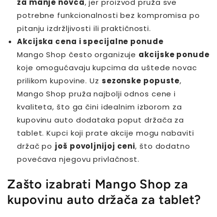
za manje novca
, jer proizvod pruža sve
potrebne funkcionalnosti bez kompromisa po
pitanju izdržljivosti ili praktičnosti.
Akcijska cena i specijalne ponude
Mango Shop često organizuje
akcijske ponude
koje omogućavaju kupcima da uštede novac
prilikom kupovine. Uz
sezonske popuste
,
Mango Shop pruža najbolji odnos cene i
kvaliteta, što ga čini idealnim izborom za
kupovinu auto dodataka poput držača za
tablet. Kupci koji prate akcije mogu nabaviti
držač po
još povoljnijoj ceni
, što dodatno
povećava njegovu privlačnost.
Zašto izabrati Mango Shop za
kupovinu auto držača za tablet?