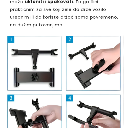
može
ukloniti i spakovati
. To ga čini
praktičnim za sve koji žele da drže vozilo
urednim ili da koriste držač samo povremeno,
na dužim putovanjima.