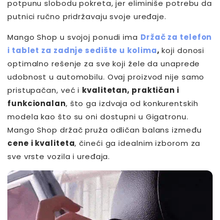
potpunu slobodu pokreta, jer eliminiše potrebu da
putnici ručno pridržavaju svoje uređaje.
Mango Shop u svojoj ponudi ima
Držač za telefon
i tablet za zadnje sedište u kolima
,
koji donosi
optimalno rešenje za sve koji žele da unaprede
udobnost u automobilu. Ovaj proizvod nije samo
pristupačan, već i
kvalitetan, praktičan i
funkcionalan
, što ga izdvaja od konkurentskih
modela kao što su oni dostupni u Gigatronu.
Mango Shop držač pruža odličan balans između
cene i kvaliteta
, čineći ga idealnim izborom za
sve vrste vozila i uređaja.