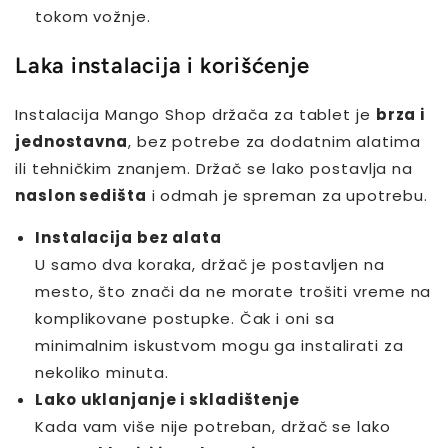
tokom vožnje.
Laka instalacija i korišćenje
Instalacija Mango Shop držača za tablet je
brza i
jednostavna
, bez potrebe za dodatnim alatima
ili tehničkim znanjem. Držač se lako postavlja na
naslon sedišta
i odmah je spreman za upotrebu.
Instalacija bez alata
U samo dva koraka, držač je postavljen na
mesto, što znači da ne morate trošiti vreme na
komplikovane postupke. Čak i oni sa
minimalnim iskustvom mogu ga instalirati za
nekoliko minuta.
Lako uklanjanje i skladištenje
Kada vam više nije potreban, držač se lako