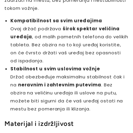
zadržati na mestu, bez pomeranja i nestabilnosti
tokom vožnje.
Kompatibilnost sa svim uređajima
Ovaj držač podržava
širok spektar veličina
uređaja
, od malih pametnih telefona do velikih
tableta. Bez obzira na to koji uređaj koristite,
on će čvrsto držati vaš uređaj bez opasnosti
od ispadanja.
Stabilnost u svim uslovima vožnje
Držač obezbeđuje maksimalnu stabilnost čak i
na
neravnim i zahtevnim putevima
. Bez
obzira na veličinu uređaja ili uslove na putu,
možete biti sigurni da će vaš uređaj ostati na
mestu bez pomeranja ili klizanja.
Materijal i izdržljivost