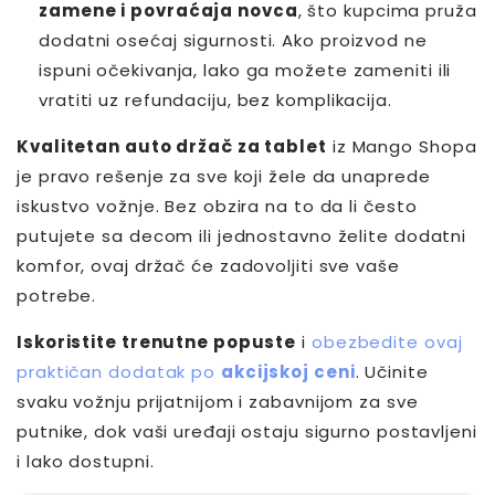
zamene i povraćaja novca
, što kupcima pruža
dodatni osećaj sigurnosti. Ako proizvod ne
ispuni očekivanja, lako ga možete zameniti ili
vratiti uz refundaciju, bez komplikacija.
Kvalitetan auto držač za tablet
iz Mango Shopa
je pravo rešenje za sve koji žele da unaprede
iskustvo vožnje. Bez obzira na to da li često
putujete sa decom ili jednostavno želite dodatni
komfor, ovaj držač će zadovoljiti sve vaše
potrebe.
Iskoristite trenutne popuste
i
obezbedite ovaj
praktičan dodatak po
akcijskoj ceni
. Učinite
svaku vožnju prijatnijom i zabavnijom za sve
putnike, dok vaši uređaji ostaju sigurno postavljeni
i lako dostupni.