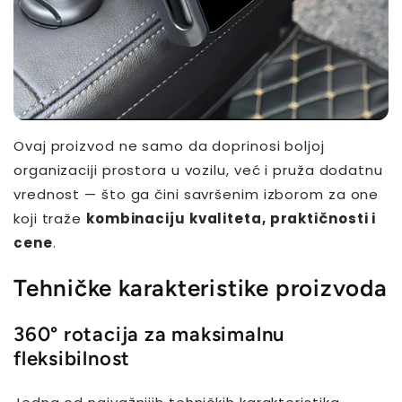
Ovaj proizvod ne samo da doprinosi boljoj
organizaciji prostora u vozilu, već i pruža dodatnu
vrednost — što ga čini savršenim izborom za one
koji traže
kombinaciju kvaliteta, praktičnosti i
cene
.
Tehničke karakteristike proizvoda
360° rotacija za maksimalnu
fleksibilnost