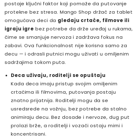
postaje ključni faktor koji pomaže da putovanje
protekne bez stresa. Mango Shop držač za tablet
omogućava deci da
gledaju crtaće, filmove ili
igraju igre
bez potrebe da drže uređaj u rukama,
čime se smanjuje nervoza i zadržava fokus na
zabavi. Ova funkcionalnost nije korisna samo za
decu — i odrasli putnici mogu uživati u omiljenim
sadržajima tokom puta.
Deca uživaju, roditelji se opuštaju
Kada deca imaju pristup svojim omiljenim
crtaćima ili filmovima, putovanja postaju
znatno prijatnija. Roditelji mogu da se
usredsrede na vožnju, bez potrebe da stalno
animiraju decu. Bez dosade i nervoze, dug put
prolazi brže, a roditelji i vozači ostaju mirni i
koncentrisani.