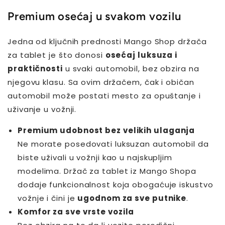
Premium osećaj u svakom vozilu
Jedna od ključnih prednosti Mango Shop držača
za tablet je što donosi
osećaj luksuza i
praktičnosti
u svaki automobil, bez obzira na
njegovu klasu. Sa ovim držačem, čak i običan
automobil može postati mesto za opuštanje i
uživanje u vožnji.
Premium udobnost bez velikih ulaganja
Ne morate posedovati luksuzan automobil da
biste uživali u vožnji kao u najskupljim
modelima. Držač za tablet iz Mango Shopa
dodaje funkcionalnost koja obogaćuje iskustvo
vožnje i čini je
ugodnom za sve putnike
.
Komfor za sve vrste vozila