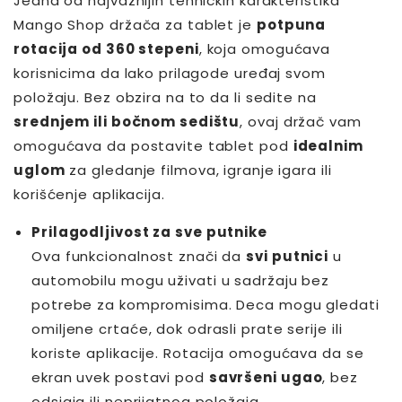
Jedna od najvažnijih tehničkih karakteristika
Mango Shop držača za tablet je
potpuna
rotacija od 360 stepeni
, koja omogućava
korisnicima da lako prilagode uređaj svom
položaju. Bez obzira na to da li sedite na
srednjem ili bočnom sedištu
, ovaj držač vam
omogućava da postavite tablet pod
idealnim
uglom
za gledanje filmova, igranje igara ili
korišćenje aplikacija.
Prilagodljivost za sve putnike
Ova funkcionalnost znači da
svi putnici
u
automobilu mogu uživati u sadržaju bez
potrebe za kompromisima. Deca mogu gledati
omiljene crtaće, dok odrasli prate serije ili
koriste aplikacije. Rotacija omogućava da se
ekran uvek postavi pod
savršeni ugao
, bez
odsjaja ili neprijatnog položaja.