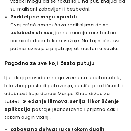
vozači mogu da se fokusiraju na put, znajući da
su mališani zabavljeni i bezbedni.
Roditelji se mogu opustiti
Ovaj držač omogućava roditeljima da se
oslobode stresa
, jer ne moraju konstantno
animirati decu tokom vožnje. Na taj način, svi
putnici uživaju u prijatnijoj atmosferi u vozilu.
Pogodno za sve koji često putuju
Ljudi koji provode mnogo vremena u automobilu,
bilo zbog posla ili putovanja, ceniće praktičnost i
udobnost koju donosi Mango Shop držač za
tablet.
Gledanje filmova, serija ili korišćenje
aplikacija
postaje jednostavno i prijatno čak i
tokom dugih vožnji.
Zabava na dohvat ruke tokom dugih