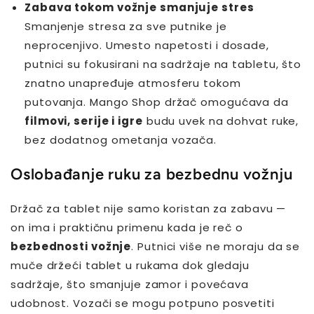
Zabava tokom vožnje smanjuje stres
Smanjenje stresa za sve putnike je
neprocenjivo. Umesto napetosti i dosade,
putnici su fokusirani na sadržaje na tabletu, što
znatno unapređuje atmosferu tokom
putovanja. Mango Shop držač omogućava da
filmovi, serije i igre
budu uvek na dohvat ruke,
bez dodatnog ometanja vozača.
Oslobađanje ruku za bezbednu vožnju
Držač za tablet nije samo koristan za zabavu —
on ima i praktičnu primenu kada je reč o
bezbednosti vožnje
. Putnici više ne moraju da se
muče držeći tablet u rukama dok gledaju
sadržaje, što smanjuje zamor i povećava
udobnost. Vozači se mogu potpuno posvetiti