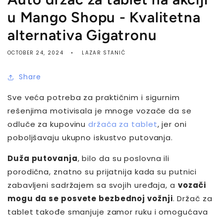
u Mango Shopu - Kvalitetna
alternativa Gigatronu
OCTOBER 24, 2024
LAZAR STANIĆ
Share
Sve veća potreba za praktičnim i sigurnim
rešenjima motivisala je mnoge vozače da se
odluče za kupovinu
držača za tablet
, jer oni
poboljšavaju ukupno iskustvo putovanja.
Duža putovanja
, bilo da su poslovna ili
porodična, znatno su prijatnija kada su putnici
zabavljeni sadržajem sa svojih uređaja, a
v
ozači
mogu da se posvete bezbednoj vožnji
. Držač za
tablet takođe smanjuje zamor ruku i omogućava