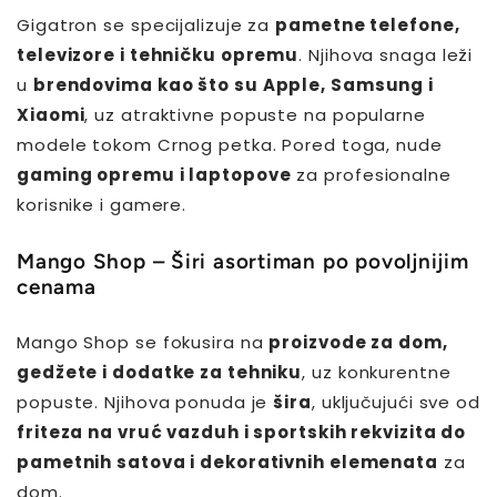
Gigatron se specijalizuje za
pametne telefone,
televizore i tehničku opremu
. Njihova snaga leži
u
brendovima kao što su Apple, Samsung i
Xiaomi
, uz atraktivne popuste na popularne
modele tokom Crnog petka. Pored toga, nude
gaming opremu i laptopove
za profesionalne
korisnike i gamere.
Mango Shop – Širi asortiman po povoljnijim
cenama
Mango Shop se fokusira na
proizvode za dom,
gedžete i dodatke za tehniku
, uz konkurentne
popuste. Njihova ponuda je
šira
, uključujući sve od
friteza na vruć vazduh i sportskih rekvizita do
pametnih satova i dekorativnih elemenata
za
dom.