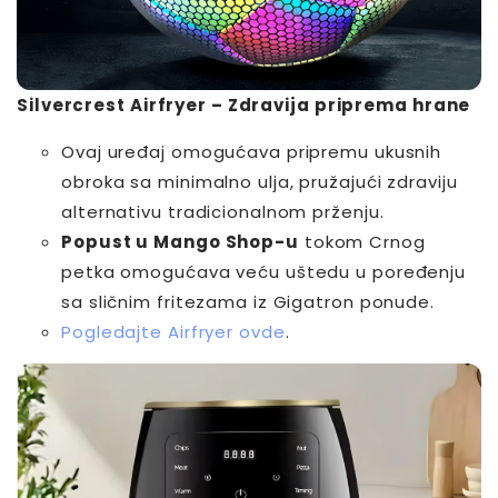
Silvercrest Airfryer – Zdravija priprema hrane
Ovaj uređaj omogućava pripremu ukusnih
obroka sa minimalno ulja, pružajući zdraviju
alternativu tradicionalnom prženju.
Popust u Mango Shop-u
tokom Crnog
petka omogućava veću uštedu u poređenju
sa sličnim fritezama iz Gigatron ponude.
Pogledajte Airfryer ovde
.