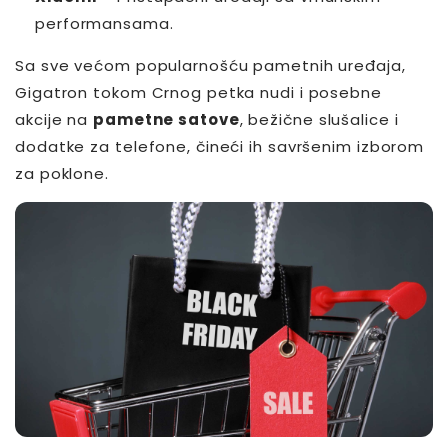
performansama.
Sa sve većom popularnošću pametnih uređaja,
Gigatron tokom Crnog petka nudi i posebne
akcije na
pametne satove
, bežične slušalice i
dodatke za telefone, čineći ih savršenim izborom
za poklone.