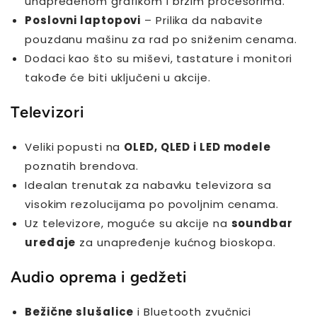
unapređenom grafikom i brzim procesorima.
Poslovni laptopovi
– Prilika da nabavite
pouzdanu mašinu za rad po sniženim cenama.
Dodaci kao što su miševi, tastature i monitori
takođe će biti uključeni u akcije.
Televizori
Veliki popusti na
OLED, QLED i LED modele
poznatih brendova.
Idealan trenutak za nabavku televizora sa
visokim rezolucijama po povoljnim cenama.
Uz televizore, moguće su akcije na
soundbar
uređaje
za unapređenje kućnog bioskopa.
Audio oprema i gedžeti
Bežične slušalice
i Bluetooth zvučnici