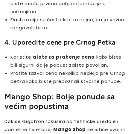
biste među prvima dobili informacije o
sniženjima.
Flash akcije su često kratkotrajne, pa je važno
reagovati brzo.
4. Uporedite cene pre Crnog Petka
Koristite
alate za praćenje cena
kako biste
bili sigurni da je popust zaista povoljan.
Pratite razvoj cena nekoliko nedelja pre Crnog
petka kako biste prepoznali stvarne ponude.
Mango Shop: Bolje ponude sa
većim popustima
Dok se Gigatron fokusira na tehničke uređaje i
pametne telefone,
Mango Shop
se ističe svojim