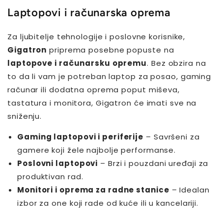
Laptopovi i računarska oprema
Za ljubitelje tehnologije i poslovne korisnike,
Gigatron
priprema posebne popuste na
laptopove i računarsku opremu
. Bez obzira na
to da li vam je potreban laptop za posao, gaming
računar ili dodatna oprema poput miševa,
tastatura i monitora, Gigatron će imati sve na
sniženju.
Gaming laptopovi i periferije
– Savršeni za
gamere koji žele najbolje performanse.
Poslovni laptopovi
– Brzi i pouzdani uređaji za
produktivan rad.
Monitori i oprema za radne stanice
– Idealan
izbor za one koji rade od kuće ili u kancelariji.