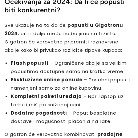
Očekivanja za 2024: Da li će popusti
biti konkurentni?
Sve ukazuje na to da će
popusti u Gigatronu
2024.
biti i dalje među najboljima na tržištu.
Gigatron će verovatno pripremiti raznovrsne
akcije kako bi privukao različite tipove kupaca:
Flash popusti
– Ograničene akcije sa velikim
popustima dostupne samo na kratko vreme.
Ekskluzivne online ponude
– Posebni popusti
namenjeni samo za online kupovinu.
Kompletni paketi uređaja
– Npr. laptop uz
torbu i miš po sniženoj ceni.
Dodatne pogodnosti
– Poput besplatne
dostave i mogućnosti plaćanja na rate.
Gigatron će verovatno kombinovati
prodajne