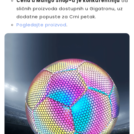
Cena u Mango Shop-u je konkurentnija
od
sličnih proizvoda dostupnih u Gigatronu, uz
dodatne popuste za Crni petak.
Pogledajte proizvod
.