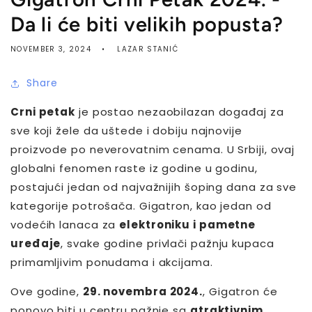
Da li će biti velikih popusta?
NOVEMBER 3, 2024
LAZAR STANIĆ
Share
Crni petak
je postao nezaobilazan događaj za
sve koji žele da uštede i dobiju najnovije
proizvode po neverovatnim cenama. U Srbiji, ovaj
globalni fenomen raste iz godine u godinu,
postajući jedan od najvažnijih šoping dana za sve
kategorije potrošača. Gigatron, kao jedan od
vodećih lanaca za
elektroniku i pametne
uređaje
, svake godine privlači pažnju kupaca
primamljivim ponudama i akcijama.
Ove godine,
29. novembra 2024.
, Gigatron će
ponovo biti u centru pažnje sa
atraktivnim