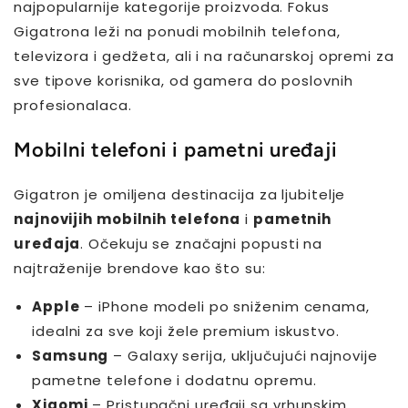
najpopularnije kategorije proizvoda. Fokus
Gigatrona leži na ponudi mobilnih telefona,
televizora i gedžeta, ali i na računarskoj opremi za
sve tipove korisnika, od gamera do poslovnih
profesionalaca.
Mobilni telefoni i pametni uređaji
Gigatron je omiljena destinacija za ljubitelje
najnovijih mobilnih telefona
i
pametnih
uređaja
. Očekuju se značajni popusti na
najtraženije brendove kao što su:
Apple
– iPhone modeli po sniženim cenama,
idealni za sve koji žele premium iskustvo.
Samsung
– Galaxy serija, uključujući najnovije
pametne telefone i dodatnu opremu.
Xiaomi
– Pristupačni uređaji sa vrhunskim