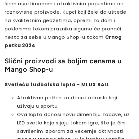
širim asortimanom i atraktivnim popustima na
raznovrsne proizvode. Kupci koji žele da uštede
na kvalitetnim gedžetima, opremi za dom i
poklonima tokom praznika sigurno će pronaći
nešto za sebe u Mango Shop-u tokom
Crnog
petka 2024
.
Slični proizvodi sa boljim cenama u
Mango Shop-u
Svetleća fudbalska lopta – MLUX BALL
Atraktivan poklon za decu i odrasle koji
uživaju u sportu.
Ova lopta donosi novu dimenziju zabave, uz
LED svetla koja sijaju tokom igre, što je čini
savršenim izborom za večernje aktivnosti.