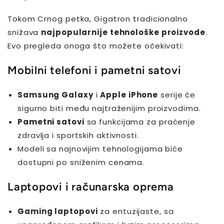
Tokom Crnog petka, Gigatron tradicionalno
snižava
najpopularnije tehnološke proizvode
.
Evo pregleda onoga što možete očekivati:
Mobilni telefoni i pametni satovi
Samsung Galaxy
i
Apple iPhone
serije će
sigurno biti među najtraženijim proizvodima.
Pametni satovi
sa funkcijama za praćenje
zdravlja i sportskih aktivnosti.
Modeli sa najnovijim tehnologijama biće
dostupni po sniženim cenama.
Laptopovi i računarska oprema
Gaming laptopovi
za entuzijaste, sa