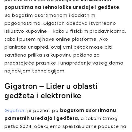
popustima na tehnološke uređaje i gedžete
.
Sa bogatim asortimanom i dodatnim
pogodnostima, Gigatron obećava izvanredno
iskustvo kupovine – kako u fizičkim prodavnicama,
tako i putem njihove online platforme. Ako
planirate unapred, ovaj Crni petak može biti
savršena prilika za kupovinu poklona za
predstojeće praznike i unapređenje vašeg doma
najnovijom tehnologijom.
Gigatron – Lider u oblasti
gedžeta i elektronike
Gigatron
je poznat po
bogatom asortimanu
pametnih uređaja i gedžeta
, a tokom Crnog
petka 2024. očekujemo spektakularne popuste na