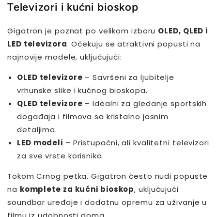
Televizori i kućni bioskop
Gigatron je poznat po velikom izboru
OLED, QLED i
LED televizora
. Očekuju se atraktivni popusti na
najnovije modele, uključujući:
OLED televizore
– Savršeni za ljubitelje
vrhunske slike i kućnog bioskopa.
QLED televizore
– Idealni za gledanje sportskih
događaja i filmova sa kristalno jasnim
detaljima.
LED modeli
– Pristupačni, ali kvalitetni televizori
za sve vrste korisnika.
Tokom Crnog petka, Gigatron često nudi popuste
na
komplete za kućni bioskop
, uključujući
soundbar uređaje i dodatnu opremu za uživanje u
filmu iz udobnosti doma.