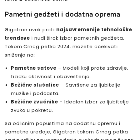
Pametni gedžeti i dodatna oprema
Gigatron uvek prati
najsavremenije tehnološke
trendove
i nudi širok izbor pametnih gedžeta.
Tokom Crnog petka 2024, možete očekivati
sniženja na:
Pametne satove
– Modeli koji prate zdravlje,
fizičku aktivnost i obaveštenja.
Bežične slušalice
– Savršene za ljubitelje
muzike i podcasta.
Bežične zvučnike
– Idealan izbor za ljubitelje
zvuka u pokretu.
Sa odličnim popustima na dodatnu opremu i
pametne uređaje, Gigatron tokom Crnog petka