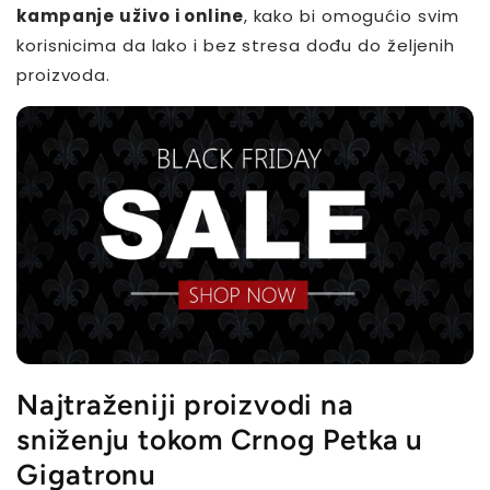
kampanje uživo i online
, kako bi omogućio svim
korisnicima da lako i bez stresa dođu do željenih
proizvoda.
Najtraženiji proizvodi na
sniženju tokom Crnog Petka u
Gigatronu