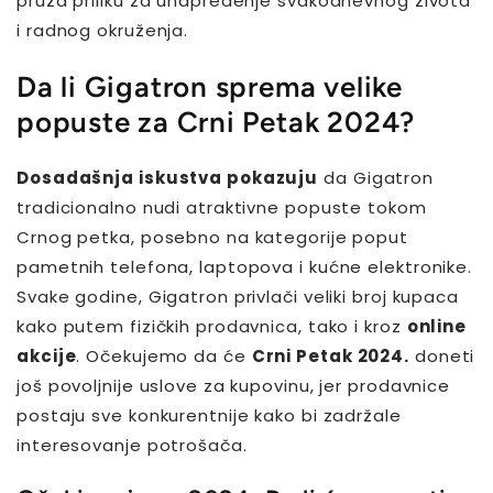
pruža priliku za unapređenje svakodnevnog života
i radnog okruženja.
Da li Gigatron sprema velike
popuste za Crni Petak 2024?
Dosadašnja iskustva pokazuju
da Gigatron
tradicionalno nudi atraktivne popuste tokom
Crnog petka, posebno na kategorije poput
pametnih telefona, laptopova i kućne elektronike.
Svake godine, Gigatron privlači veliki broj kupaca
kako putem fizičkih prodavnica, tako i kroz
online
akcije
. Očekujemo da će
Crni Petak 2024.
doneti
još povoljnije uslove za kupovinu, jer prodavnice
postaju sve konkurentnije kako bi zadržale
interesovanje potrošača.