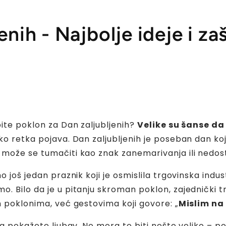
enih - Najbolje ideje i za
pite poklon za Dan zaljubljenih?
Velike su šanse da
 retka pojava. Dan zaljubljenih je poseban dan koji s
u može se tumačiti kao
znak zanemarivanja ili nedo
 još jedan praznik koji je osmislila trgovinska indust
. Bilo da je u pitanju skroman poklon, zajednički tr
m poklonima, već gestovima koji govore: „
Mislim na 
da pokažete ljubav. Ne mora to biti nešto veliko – po