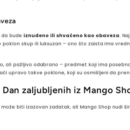
aveza
a da bude
iznuđeno ili shvaćeno kao obaveza
. Na
poklon skup ili luksuzan – ono što zaista ima vrednos
, ali pažljivo odabrano – predmet koji ima posebno 
ći upravo takve poklone, koji su osmišljeni da pre
a Dan zaljubljenih iz Mango Sh
može biti izazovan zadatak, ali Mango Shop nudi ši