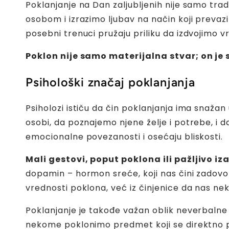
Poklanjanje na Dan zaljubljenih nije samo tra
osobom i izrazimo ljubav na način koji prevaz
posebni trenuci pružaju priliku da izdvojimo 
Poklon nije samo materijalna stvar; on je
Psihološki značaj poklanjanja
Psiholozi ističu da čin poklanjanja ima snaž
osobi
, da poznajemo njene želje i potrebe, i 
emocionalne povezanosti i osećaju bliskosti.
Mali gestovi, poput poklona ili pažljivo i
dopamin – hormon sreće, koji nas čini zadovo
vrednosti poklona, već iz činjenice da nas neko
Poklanjanje je takođe važan oblik neverbalne
nekome poklonimo predmet koji se direktno pov