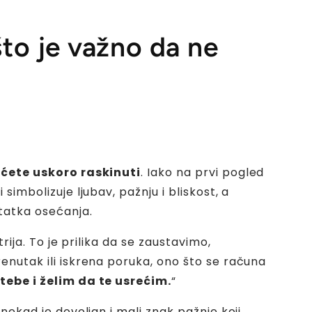
što je važno da ne
 ćete uskoro raskinuti
. Iako na prvi pogled
imbolizuje ljubav, pažnju i bliskost, a
statka osećanja
.
rija. To je prilika da se zaustavimo,
enutak ili iskrena poruka, ono što se računa
tebe i želim da te usrećim.
“
nekad je dovoljan i mali znak pažnje koji