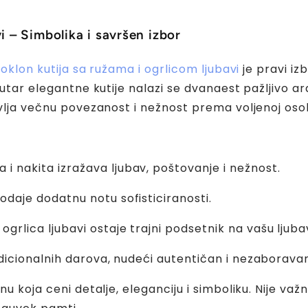
vi – Simbolika i savršen izbor
oklon kutija sa ružama i ogrlicom ljubavi
je pravi iz
nutar elegantne kutije nalazi se dvanaest pažljivo ar
avlja večnu povezanost i nežnost prema voljenoj osob
i nakita izražava ljubav, poštovanje i nežnost.
odaje dodatnu notu sofisticiranosti.
grlica ljubavi ostaje trajni podsetnik na vašu ljuba
radicionalnih darova, nudeći autentičan i nezaborava
nu koja ceni detalje, eleganciju i simboliku. Nije va