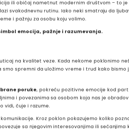
dicija ili običaj nametnut modernim društvom – to 
ilazi svakodnevnu rutinu. Iako neki smatraju da ljub
vreme i pažnju za osobu koju volimo.
 simbol emocija, pažnje i razumevanja.
an uticaj na kvalitet veze. Kada nekome poklonimo n
da smo spremni da uložimo vreme i trud kako bismo je
zabrane poruke
, pokreću pozitivne emocije kod par
ljnima i povezanima sa osobom koja nas je obradoval
 vidi, čuje i razume.
 komunikacije. Kroz poklon pokazujemo koliko pozn
ezuje sa njegovim interesovanjima ili sećanjima koj