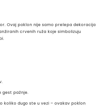
bor. Ovaj poklon nije samo prelepa dekoracija
anžiranih crvenih ruža koje simbolizuju
i.
v.
n gest pažnje.
žno koliko dugo ste u vezi – ovakav poklon