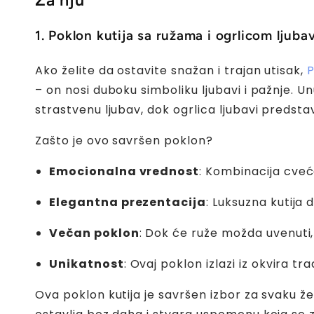
Za nju
1. Poklon kutija sa ružama i ogrlicom ljuba
Ako želite da ostavite snažan i trajan utisak,
P
– on nosi duboku simboliku ljubavi i pažnje. U
strastvenu ljubav, dok ogrlica ljubavi predst
Zašto je ovo savršen poklon?
Emocionalna vrednost
:
Kombinacija cveća 
Elegantna prezentacija
:
Luksuzna kutija d
Večan poklon
:
Dok će ruže možda uvenuti, o
Unikatnost
:
Ovaj poklon izlazi iz okvira t
Ova poklon kutija je savršen izbor za svaku že