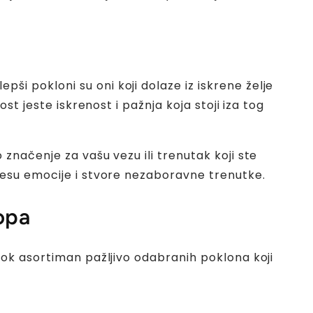
jlepši pokloni su oni koji dolaze iz iskrene želje
t jeste iskrenost i pažnja koja stoji iza tog
značenje za vašu vezu ili trenutak koji ste
nesu emocije i stvore nezaboravne trenutke.
opa
rok asortiman pažljivo odabranih poklona koji