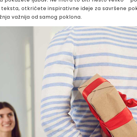
teksta, otkrićete inspirativne ideje za savršene pok
pažnja važnija od samog poklona.