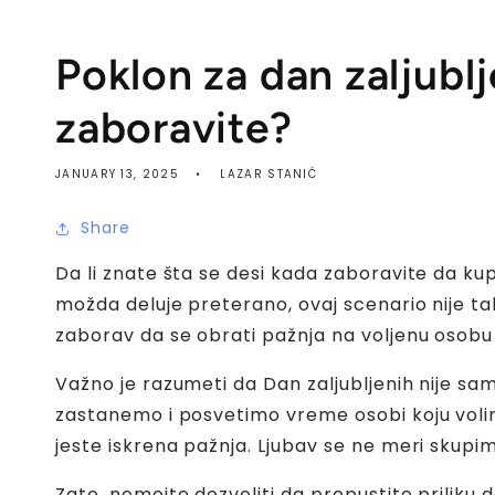
Poklon za dan zaljublj
zaboravite?
JANUARY 13, 2025
LAZAR STANIĆ
Share
Da li znate šta se desi kada zaboravite da ku
možda deluje preterano, ovaj scenario nije tako
zaborav da se obrati pažnja na voljenu osob
Važno je razumeti da Dan zaljubljenih nije samo
zastanemo i posvetimo vreme osobi koju volimo
jeste iskrena pažnja. Ljubav se ne meri skupi
Zato, nemojte dozvoliti da propustite priliku 