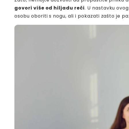
govori više od hiljadu reči
. U nastavku ovog 
osobu oboriti s nogu, ali i pokazati zašto je 