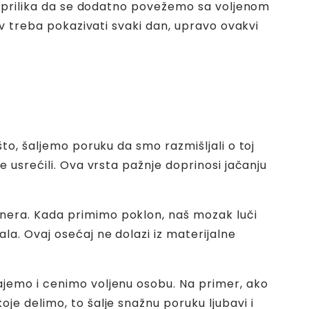
je prilika da se dodatno povežemo sa voljenom
av treba pokazivati svaki dan, upravo ovakvi
ešto, šaljemo poruku da smo
razmišljali o toj
 usrećili. Ova vrsta pažnje doprinosi jačanju
tnera. Kada primimo poklon, naš mozak luči
a. Ovaj osećaj ne dolazi iz materijalne
ajemo i cenimo voljenu osobu. Na primer, ako
e delimo, to šalje snažnu poruku ljubavi i