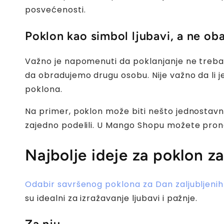
posvećenosti.
Poklon kao simbol ljubavi, a ne ob
Važno je napomenuti da poklanjanje ne treb
da obradujemo drugu osobu. Nije važno da li je 
poklona.
Na primer, poklon može biti nešto jednostavno
zajedno podelili. U Mango Shopu možete prona
Najbolje ideje za poklon z
Odabir savršenog poklona za Dan zaljubljenih
su idealni za izražavanje ljubavi i pažnje.