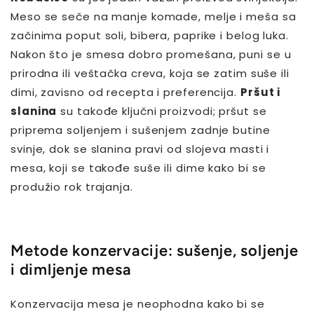
Meso se seče na manje komade, melje i meša sa
začinima poput soli, bibera, paprike i belog luka.
Nakon što je smesa dobro promešana, puni se u
prirodna ili veštačka creva, koja se zatim suše ili
dimi, zavisno od recepta i preferencija.
Pršut i
slanina
su takođe ključni proizvodi; pršut se
priprema soljenjem i sušenjem zadnje butine
svinje, dok se slanina pravi od slojeva masti i
mesa, koji se takođe suše ili dime kako bi se
produžio rok trajanja.
Metode konzervacije: sušenje, soljenje
i dimljenje mesa
Konzervacija mesa je neophodna kako bi se