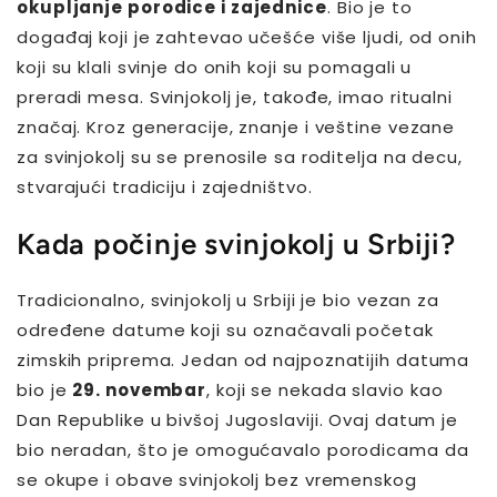
okupljanje porodice i zajednice
. Bio je to
događaj koji je zahtevao učešće više ljudi, od onih
koji su klali svinje do onih koji su pomagali u
preradi mesa. Svinjokolj je, takođe, imao ritualni
značaj. Kroz generacije, znanje i veštine vezane
za svinjokolj su se prenosile sa roditelja na decu,
stvarajući tradiciju i zajedništvo.
Kada počinje svinjokolj u Srbiji?
Tradicionalno, svinjokolj u Srbiji je bio vezan za
određene datume koji su označavali početak
zimskih priprema. Jedan od najpoznatijih datuma
bio je
29. novembar
, koji se nekada slavio kao
Dan Republike u bivšoj Jugoslaviji. Ovaj datum je
bio neradan, što je omogućavalo porodicama da
se okupe i obave svinjokolj bez vremenskog