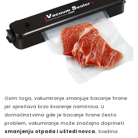
Osim toga, vakumiranje smanjuje bacanje hrane
jer sprečava brzo kvarenje namirnica. U
domaćinstvima gde je bacanje hrane često
problem, vakumiranje može značajno doprineti
smanjenju otpada i uštedi novca.
Svežina