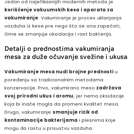
Jedan od najefikasnijih modernih metoda je
korišćenje vakuumskih kesa i aparata za
vakumiranje
. Vakumiranje je proces uklanjanja
vazduha iz kese pre nego što se ona zapečati,
čime se smanjuje oksidacija i rast bakterija.
Detalji o prednostima vakumiranja
mesa za duže očuvanje svežine i ukusa
Vakumiranje mesa nudi brojne prednosti
u
poređenju sa tradicionalnim metodama
konzervacije. Prvo, vakumirano meso
zadržava
svoj prirodni ukus i aromu
, jer nema oksidacije
koja bi inače mogla da promeni kvalitet mesa.
Drugo, vakumiranje
smanjuje rizik od
kontaminacije bakterijama
i plesnima koje
mogu da rastu u prisustvu vazduha.