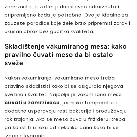
zamrznuto, a zatim jednostavno odmrznuto i
pripremljeno kada je potrebno. Ovo je idealno za
zauzete porodice koje žele brzo pripremiti zdrav i
ukusan obrok bez gubitka kvaliteta.
Skladištenje vakumiranog mesa: kako
pravilno čuvati meso da bi ostalo
sveže
Nakon vakumiranja, vakumirano meso treba
pravilno skladištiti kako bi se osigurala njegova
svežina i kvalitet. Najbolje je vakumirano meso
čuvati u zamrzivaču
, jer niske temperature
dodatno usporavaju rast bakterija i produžavaju
rok trajanja. Ako se meso čuva u frižideru, treba
ga koristiti u roku od nekoliko dana kako bi se
izbeglo kvarenje.