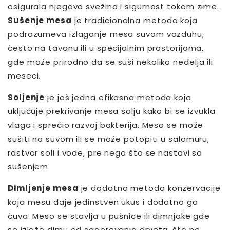
osigurala njegova svežina i sigurnost tokom zime.
Sušenje mesa
je tradicionalna metoda koja
podrazumeva izlaganje mesa suvom vazduhu,
često na tavanu ili u specijalnim prostorijama,
gde može prirodno da se suši nekoliko nedelja ili
meseci.
Soljenje
je još jedna efikasna metoda koja
uključuje prekrivanje mesa solju kako bi se izvukla
vlaga i sprečio razvoj bakterija. Meso se može
sušiti na suvom ili se može potopiti u salamuru,
rastvor soli i vode, pre nego što se nastavi sa
sušenjem.
Dimljenje mesa
je dodatna metoda konzervacije
koja mesu daje jedinstven ukus i dodatno ga
čuva. Meso se stavlja u pušnice ili dimnjake gde
se izlaže dimu od sagorevanja drveta, što ne