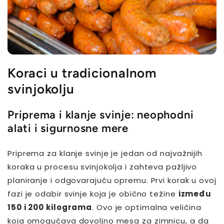
Koraci u tradicionalnom
svinjokolju
Priprema i klanje svinje: neophodni
alati i sigurnosne mere
Priprema za klanje svinje je jedan od najvažnijih
koraka u procesu svinjokolja i zahteva pažljivo
planiranje i odgovarajuću opremu. Prvi korak u ovoj
fazi je odabir svinje koja je obično težine
između
150 i 200 kilograma
. Ovo je optimalna veličina
koja omogućava dovoljno mesa za zimnicu, a da