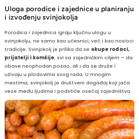
Uloga porodice i zajednice u planiranju
i izvođenju svinjokolja
Porodica i zajednica igraju ključnu ulogu u
svinjokolju, ne samo kao učesnici, već i kao nosioci
tradicije. Svinjokolj je prilika da se
okupe rođaci,
prijatelji i komšije
, svi sa zajedničkim ciljem – da
obave neophodan posao, ali i da se druže i
uživaju u plodovima svog rada. U mnogim
mestima, svinjokolj je društveni događaj koji jača
veze među ljudima i podstiče osećaj zajedništva.