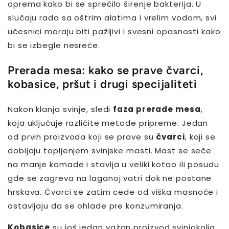
oprema kako bi se sprečilo širenje bakterija. U
slučaju rada sa oštrim alatima i vrelim vodom, svi
učesnici moraju biti pažljivi i svesni opasnosti kako
bi se izbegle nesreće.
Prerada mesa: kako se prave čvarci,
kobasice, pršut i drugi specijaliteti
Nakon klanja svinje, sledi
faza prerade mesa
,
koja uključuje različite metode pripreme. Jedan
od prvih proizvoda koji se prave su
čvarci
, koji se
dobijaju topljenjem svinjske masti. Mast se seče
na manje komade i stavlja u veliki kotao ili posudu
gde se zagreva na laganoj vatri dok ne postane
hrskava. Čvarci se zatim cede od viška masnoće i
ostavljaju da se ohlade pre konzumiranja.
Kobasice
su još jedan važan proizvod svinjokolja.