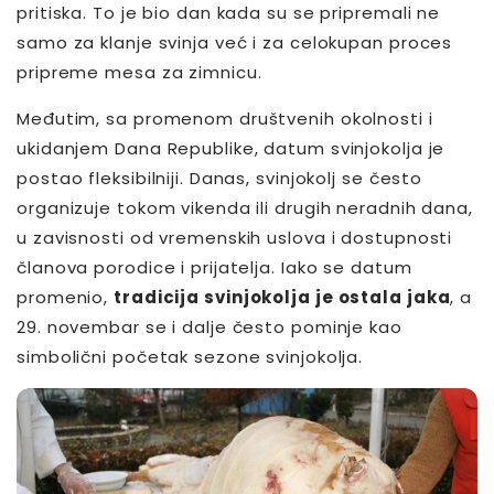
pritiska. To je bio dan kada su se pripremali ne
samo za klanje svinja već i za celokupan proces
pripreme mesa za zimnicu.
Međutim, sa promenom društvenih okolnosti i
ukidanjem Dana Republike, datum svinjokolja je
postao fleksibilniji. Danas, svinjokolj se često
organizuje tokom vikenda ili drugih neradnih dana,
u zavisnosti od vremenskih uslova i dostupnosti
članova porodice i prijatelja. Iako se datum
promenio,
tradicija svinjokolja je ostala jaka
, a
29. novembar se i dalje često pominje kao
simbolični početak sezone svinjokolja.