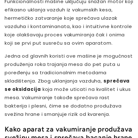
Funkcionalnosti mašine uključuju snažan motor koji
efikasno uklanja vazduh iz vakumskih kesa,
hermetičko zatvaranje koje sprečava ulazak
vazduha i kontaminanata, kao i intuitivne kontrole
koje olakšavaju proces vakumiranja čak i onima
koji se prvi put susreću sa ovim aparatom.
Jedna od glavnih koristi ove mašine je mogućnost
produženja roka trajanja mesa do pet puta u
poređenju sa tradicionalnim metodama
skladištenja. Zbog uklanjanja vazduha,
sprečava
se oksidacija
koja može uticati na kvalitet i ukus
mesa. Vakumiranje takođe sprečava rast
bakterija i plesni, čime se dodatno produžava
svežina hrane i smanjuje rizik od kvarenja.
Kako aparat za vakumiranje produžava
svežinu mesa i sprečava bacanje hrane