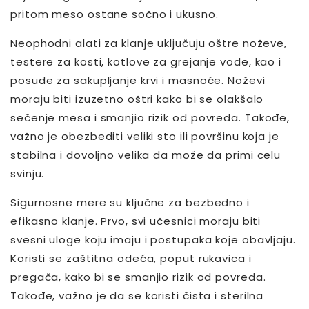
pritom meso ostane sočno i ukusno.
Neophodni alati za klanje uključuju oštre noževe,
testere za kosti, kotlove za grejanje vode, kao i
posude za sakupljanje krvi i masnoće. Noževi
moraju biti izuzetno oštri kako bi se olakšalo
sečenje mesa i smanjio rizik od povreda. Takođe,
važno je obezbediti veliki sto ili površinu koja je
stabilna i dovoljno velika da može da primi celu
svinju.
Sigurnosne mere su ključne za bezbedno i
efikasno klanje. Prvo, svi učesnici moraju biti
svesni uloge koju imaju i postupaka koje obavljaju.
Koristi se zaštitna odeća, poput rukavica i
pregača, kako bi se smanjio rizik od povreda.
Takođe, važno je da se koristi čista i sterilna