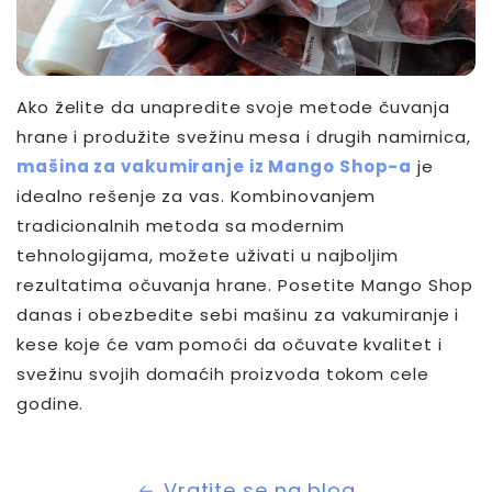
Ako želite da unapredite svoje metode čuvanja
hrane i produžite svežinu mesa i drugih namirnica,
mašina za vakumiranje iz Mango Shop-a
je
idealno rešenje za vas. Kombinovanjem
tradicionalnih metoda sa modernim
tehnologijama, možete uživati u najboljim
rezultatima očuvanja hrane. Posetite Mango Shop
danas i obezbedite sebi mašinu za vakumiranje i
kese koje će vam pomoći da očuvate kvalitet i
svežinu svojih domaćih proizvoda tokom cele
godine.
Vratite se na blog