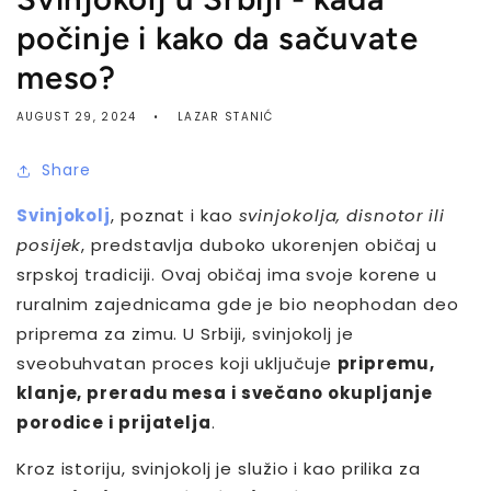
počinje i kako da sačuvate
meso?
AUGUST 29, 2024
LAZAR STANIĆ
Share
Svinjokolj
, poznat i kao
svinjokolja, disnotor ili
posijek
, predstavlja duboko ukorenjen običaj u
srpskoj tradiciji. Ovaj običaj ima svoje korene u
ruralnim zajednicama gde je bio neophodan deo
priprema za zimu. U Srbiji, svinjokolj je
sveobuhvatan proces koji uključuje
pripremu,
klanje, preradu mesa i svečano okupljanje
porodice i prijatelja
.
Kroz istoriju, svinjokolj je služio i kao prilika za