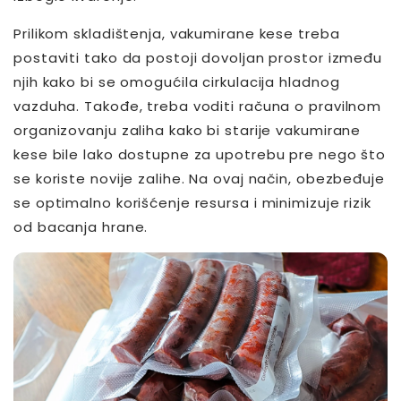
Prilikom skladištenja, vakumirane kese treba
postaviti tako da postoji dovoljan prostor između
njih kako bi se omogućila cirkulacija hladnog
vazduha. Takođe, treba voditi računa o pravilnom
organizovanju zaliha kako bi starije vakumirane
kese bile lako dostupne za upotrebu pre nego što
se koriste novije zalihe. Na ovaj način, obezbeđuje
se optimalno korišćenje resursa i minimizuje rizik
od bacanja hrane.