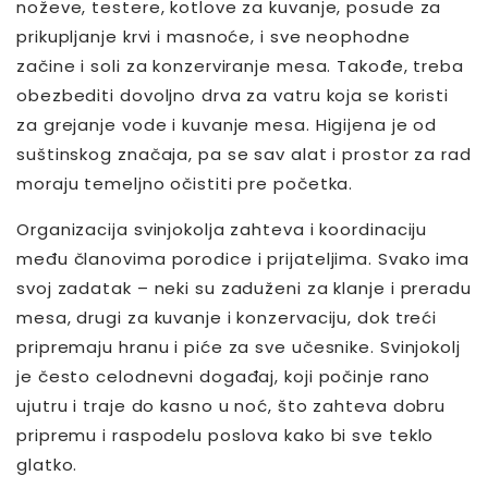
noževe, testere, kotlove za kuvanje, posude za
prikupljanje krvi i masnoće, i sve neophodne
začine i soli za konzerviranje mesa. Takođe, treba
obezbediti dovoljno drva za vatru koja se koristi
za grejanje vode i kuvanje mesa. Higijena je od
suštinskog značaja, pa se sav alat i prostor za rad
moraju temeljno očistiti pre početka.
Organizacija svinjokolja zahteva i koordinaciju
među članovima porodice i prijateljima. Svako ima
svoj zadatak – neki su zaduženi za klanje i preradu
mesa, drugi za kuvanje i konzervaciju, dok treći
pripremaju hranu i piće za sve učesnike. Svinjokolj
je često celodnevni događaj, koji počinje rano
ujutru i traje do kasno u noć, što zahteva dobru
pripremu i raspodelu poslova kako bi sve teklo
glatko.