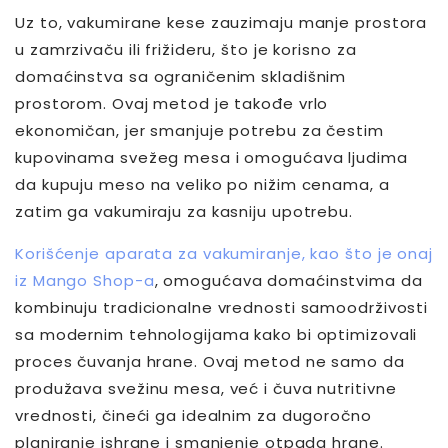
Uz to, vakumirane kese zauzimaju manje prostora
u zamrzivaču ili frižideru, što je korisno za
domaćinstva sa ograničenim skladišnim
prostorom. Ovaj metod je takođe vrlo
ekonomičan, jer smanjuje potrebu za čestim
kupovinama svežeg mesa i omogućava ljudima
da kupuju meso na veliko po nižim cenama, a
zatim ga vakumiraju za kasniju upotrebu.
Korišćenje aparata za vakumiranje, kao što je onaj
iz Mango Shop-a
, omogućava domaćinstvima da
kombinuju tradicionalne vrednosti samoodrživosti
sa modernim tehnologijama kako bi optimizovali
proces čuvanja hrane. Ovaj metod ne samo da
produžava svežinu mesa, već i čuva nutritivne
vrednosti, čineći ga idealnim za dugoročno
planiranje ishrane i smanjenje otpada hrane.