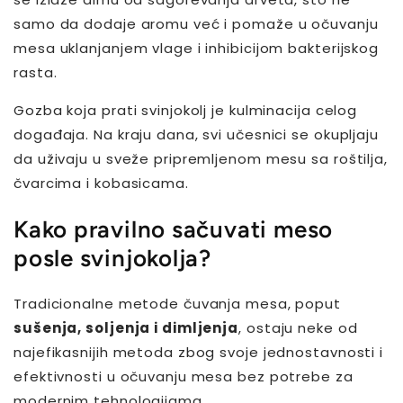
samo da dodaje aromu već i pomaže u očuvanju
mesa uklanjanjem vlage i inhibicijom bakterijskog
rasta.
Gozba koja prati svinjokolj je kulminacija celog
događaja. Na kraju dana, svi učesnici se okupljaju
da uživaju u sveže pripremljenom mesu sa roštilja,
čvarcima i kobasicama.
Kako pravilno sačuvati meso
posle svinjokolja?
Tradicionalne metode čuvanja mesa, poput
sušenja, soljenja i dimljenja
, ostaju neke od
najefikasnijih metoda zbog svoje jednostavnosti i
efektivnosti u očuvanju mesa bez potrebe za
modernim tehnologijama.