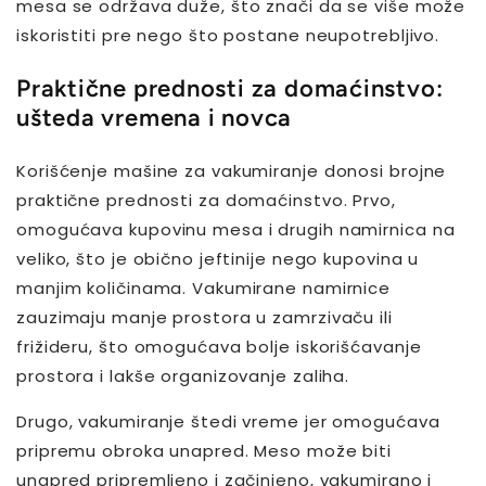
mesa se održava duže, što znači da se više može
iskoristiti pre nego što postane neupotrebljivo.
Praktične prednosti za domaćinstvo:
ušteda vremena i novca
Korišćenje mašine za vakumiranje donosi brojne
praktične prednosti za domaćinstvo. Prvo,
omogućava kupovinu mesa i drugih namirnica na
veliko, što je obično jeftinije nego kupovina u
manjim količinama. Vakumirane namirnice
zauzimaju manje prostora u zamrzivaču ili
frižideru, što omogućava bolje iskorišćavanje
prostora i lakše organizovanje zaliha.
Drugo, vakumiranje štedi vreme jer omogućava
pripremu obroka unapred. Meso može biti
unapred pripremljeno i začinjeno, vakumirano i