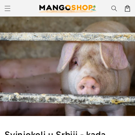
Skip to
Korpa
content
Svinjokolj u Srbiji - kada