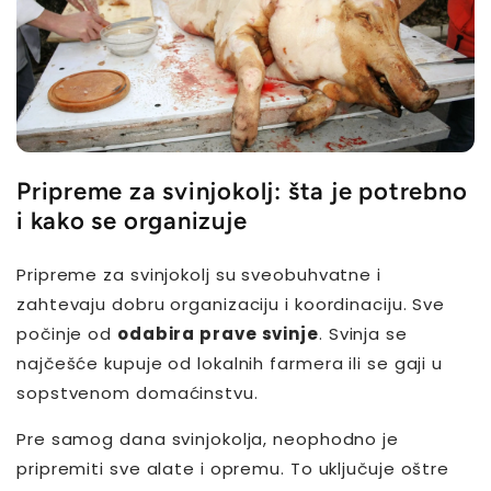
Pripreme za svinjokolj: šta je potrebno
i kako se organizuje
Pripreme za svinjokolj su sveobuhvatne i
zahtevaju dobru organizaciju i koordinaciju. Sve
počinje od
odabira prave svinje
. Svinja se
najčešće kupuje od lokalnih farmera ili se gaji u
sopstvenom domaćinstvu.
Pre samog dana svinjokolja, neophodno je
pripremiti sve alate i opremu. To uključuje oštre