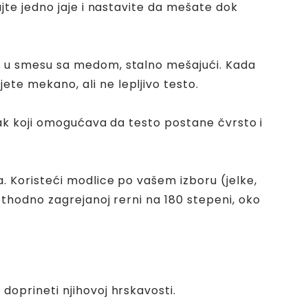
jte jedno jaje i nastavite da mešate dok
u u smesu sa medom, stalno mešajući. Kada
te mekano, ali ne lepljivo testo.
rak koji omogućava da testo postane čvrsto i
. Koristeći modlice po vašem izboru (jelke,
ethodno zagrejanoj rerni na 180 stepeni, oko
doprineti njihovoj hrskavosti.