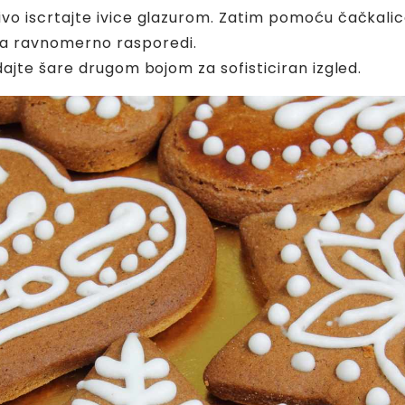
ivo iscrtajte ivice glazurom. Zatim pomoću čačkalic
sa ravnomerno rasporedi.
dajte šare drugom bojom za sofisticiran izgled.