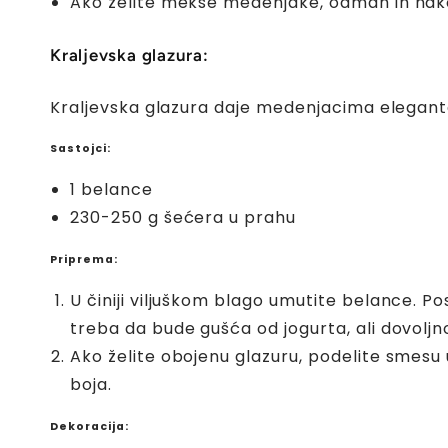
Ako želite mekše medenjake, odmah ih nako
Kraljevska glazura:
Kraljevska glazura daje medenjacima elegantan 
Sastojci:
1 belance
230-250 g šećera u prahu
Priprema:
U činiji viljuškom blago umutite belance. P
treba da bude gušća od jogurta, ali dovoljn
Ako želite obojenu glazuru, podelite smesu u
boja.
Dekoracija: