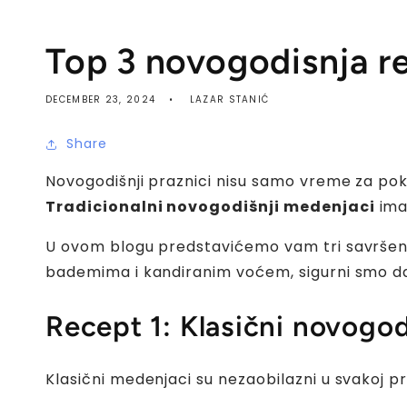
Top 3 novogodisnja r
DECEMBER 23, 2024
LAZAR STANIĆ
Share
Novogodišnji praznici nisu samo vreme za pokl
Tradicionalni novogodišnji medenjaci
ima
U ovom blogu predstavićemo vam tri savršena 
bademima i kandiranim voćem, sigurni smo da 
Recept 1: Klasični novogod
Klasični medenjaci su nezaobilazni u svakoj pr