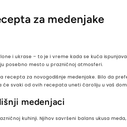
ecepta za medenjake
one i ukrase – to je i vreme kada se kuća ispunjava
ju posebno mesto u prazničnoj atmosferi.
recepta za novogodišnje medenjake. Bilo da preferi
će svaki od ovih recepata uneti čaroliju u vaš dom
išnji medenjaci
azničnoj kuhinji. Njihov savršeni balans ukusa meda