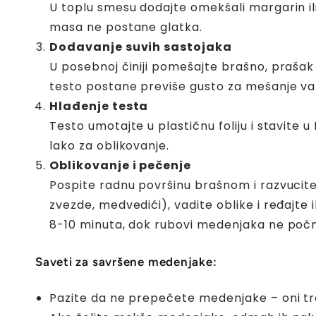
U toplu smesu dodajte omekšali margarin ili
masa ne postane glatka.
Dodavanje suvih sastojaka
U posebnoj činiji pomešajte brašno, praša
testo postane previše gusto za mešanje var
Hlađenje testa
Testo umotajte u plastičnu foliju i stavite
lako za oblikovanje.
Oblikovanje i pečenje
Pospite radnu površinu brašnom i razvucite
zvezde, medvedići), vadite oblike i ređajte
8-10 minuta, dok rubovi medenjaka ne poč
Saveti za savršene medenjake:
Pazite da ne prepečete medenjake – oni tre