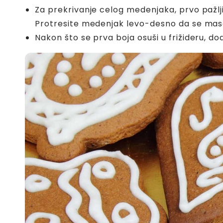
Za prekrivanje celog medenjaka, prvo pažlj
Protresite medenjak levo-desno da se ma
Nakon što se prva boja osuši u frižideru, do