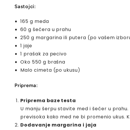
Sastojci:
165 g meda
60 g šećera u prahu
250 g margarina ili putera (po vašem izbor
1 jaje
1 prašak za pecivo
Oko 550 g brašna
Malo cimeta (po ukusu)
Priprema:
Priprema baze testa
U manju šerpu stavite med i šećer u prahu.
previsoka kako med ne bi promenio ukus. K
Dodavanje margarina i jaja