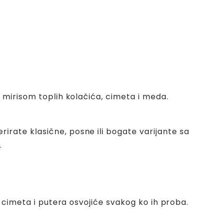
 mirisom toplih kolačića, cimeta i meda.
rate klasične, posne ili bogate varijante sa
.
, cimeta i putera osvojiće svakog ko ih proba.