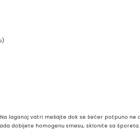
u)
 Na laganoj vatri mešajte dok se šećer potpuno ne
ada dobijete homogenu smesu, sklonite sa šporeta