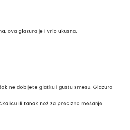
, ova glazura je i vrlo ukusna.
dok ne dobijete glatku i gustu smesu. Glazura
ačkalicu ili tanak nož za precizno mešanje