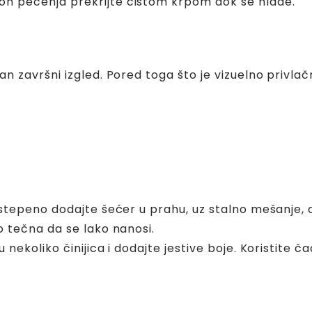
n pečenja prekrijte čistom krpom dok se hlade.
završni izgled. Pored toga što je vizuelno privlačna
ostepeno dodajte šećer u prahu, uz stalno mešanje, 
o tečna da se lako nanosi.
 nekoliko činijica i dodajte jestive boje. Koristite č