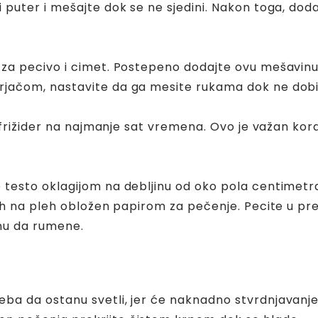
 puter i mešajte dok se ne sjedini. Nakon toga, doda
k za pecivo i cimet. Postepeno dodajte ovu mešavin
jačom, nastavite da ga mesite rukama dok ne dobije
 u frižider na najmanje sat vremena. Ovo je važan ko
 testo oklagijom na debljinu od oko pola centimetra
 ih na pleh obložen papirom za pečenje. Pecite u pr
nu da rumene.
ba da ostanu svetli, jer će naknadno stvrdnjavanje 