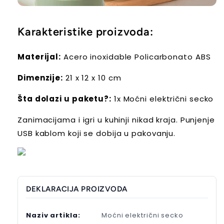
Karakteristike proizvoda:
Materijal:
Acero inoxidable Policarbonato ABS
Dimenzije:
21 x 12 x 10 cm
Šta dolazi u paketu?:
1x Moćni električni secko
Zanimacijama i igri u kuhinji nikad kraja. Punjenje
USB kablom koji se dobija u pakovanju.
DEKLARACIJA PROIZVODA
Naziv artikla:
Moćni električni secko