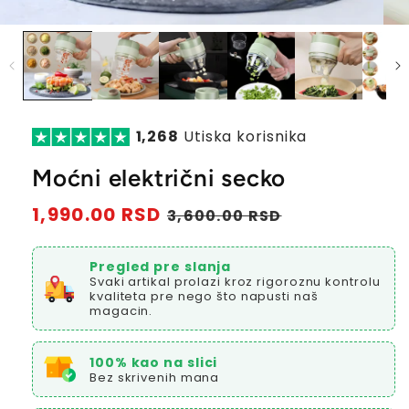
1,268
Utiska korisnika
Moćni električni secko
Redovna
1,990.00 RSD
Prodajna
3,600.00 RSD
cena
cena
Pregled pre slanja
Svaki artikal prolazi kroz rigoroznu kontrolu
kvaliteta pre nego što napusti naš
magacin.
100% kao na slici
Bez skrivenih mana