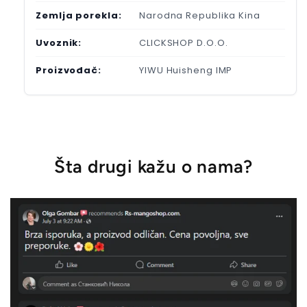
Zemlja porekla:
Narodna Republika Kina
Uvoznik:
CLICKSHOP D.O.O.
Proizvođač:
YIWU Huisheng IMP
Šta drugi kažu o nama?