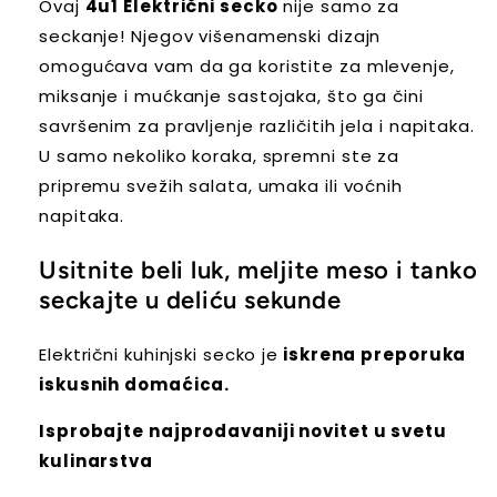
Ovaj
4u1 Električni secko
nije samo za
seckanje! Njegov višenamenski dizajn
omogućava vam da ga koristite za mlevenje,
miksanje i mućkanje sastojaka, što ga čini
savršenim za pravljenje različitih jela i napitaka.
U samo nekoliko koraka, spremni ste za
pripremu svežih salata, umaka ili voćnih
napitaka.
Usitnite beli luk, meljite meso i tanko
seckajte u deliću sekunde
Električni kuhinjski secko je
iskrena preporuka
iskusnih domaćica.
Isprobajte najprodavaniji novitet u svetu
kulinarstva