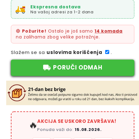
Ekspresna dostava
Na vašoj adresi za 1-2 dana
🔴
Požurite!
Ostalo je još samo
14 komada
na zalihama zbog velike potražnje.
Slažem se sa
uslovima korišćenja
.
PORUČI ODMAH
AKCIJA SE USKORO ZAVRŠAVA!
🔥
Ponuda važi do:
15.08.2026.