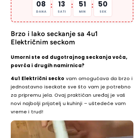
08
13
51
49
:
:
:
DANA
SATI
MIN
SEK
Brzo i lako seckanje sa
4u1
Električnim seckom
Umorni ste od dugotrajnog seckanja voća,
povrća i drugih namirnica?
4u1 Električni secko
vam omogućava da brzo i
jednostavno iseckate sve što vam je potrebno
za pripremu jela. Ovaj praktičan uređaj je vaš
novi najbolji prijatelj u kuhinji – uštedeće vam
vreme i trud!