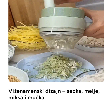
Višenamenski dizajn – secka, melje,
miksa i mućka