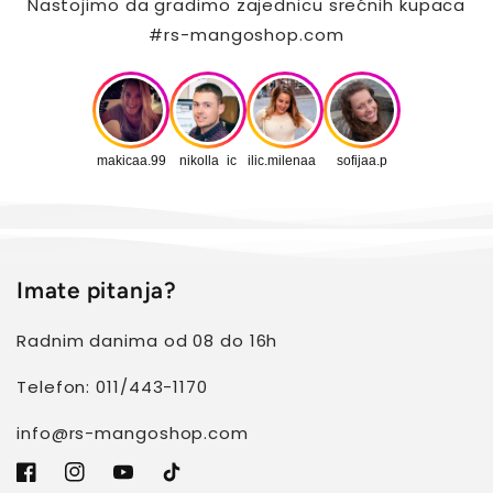
Nastojimo da gradimo zajednicu srećnih kupaca
#rs-mangoshop.com
makicaa.99
nikolla_ic
ilic.milenaa_
sofijaa.p
Imate pitanja?
Radnim danima od 08 do 16h
Telefon: 011/443-1170
info@rs-mangoshop.com
Facebook
Instagram
YouTube
TikTok