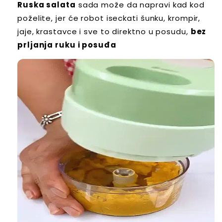
Ruska salata
sada može da napravi kad kod
poželite, jer će robot iseckati šunku, krompir,
jaje, krastavce i sve to direktno u posudu,
bez
prljanja ruku i posuđa