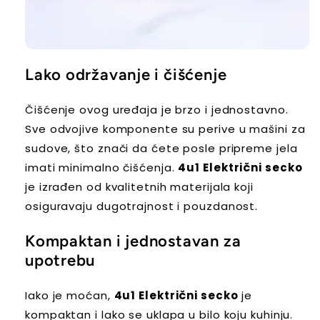
Lako održavanje i čišćenje
Čišćenje ovog uređaja je brzo i jednostavno.
Sve odvojive komponente su perive u mašini za
sudove, što znači da ćete posle pripreme jela
imati minimalno čišćenja.
4u1 Električni secko
je izrađen od kvalitetnih materijala koji
osiguravaju dugotrajnost i pouzdanost.
Kompaktan i jednostavan za
upotrebu
Iako je moćan,
4u1 Električni secko
je
kompaktan i lako se uklapa u bilo koju kuhinju.