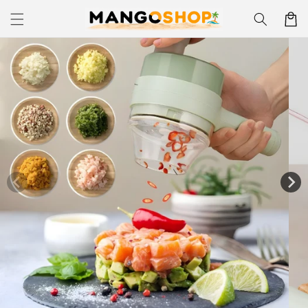
Skip to
Korpa
content
Skip to
product
information