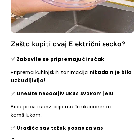
Zašto kupiti ovaj Električni secko?
✅
Zabavite se pripremajući ručak
Priprema kuhinjskih zanimacija
nikada nije bila
uzbudljivija!
✅
Unesite neodoljiv ukus svakom jelu
Biće prava senzacija među ukućanima i
komšilukom.
✅
Uradiće sav težak posao za vas