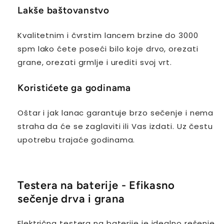
Lakše baštovanstvo
Kvalitetnim i čvrstim lancem brzine do 3000
spm lako ćete poseći bilo koje drvo, orezati
grane, orezati grmlje i urediti svoj vrt.
Koristićete ga godinama
Oštar i jak lanac garantuje brzo sečenje i nema
straha da će se zaglaviti ili Vas izdati. Uz čestu
upotrebu trajaće godinama.
Testera na baterije - Efikasno
sečenje drva i grana
Električna testera na baterije je idealno rešenje