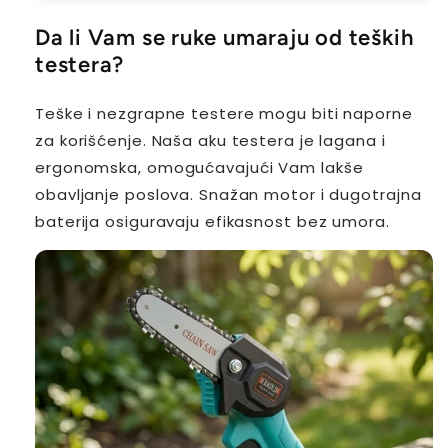
Da li Vam se ruke umaraju od teških
testera?
Teške i nezgrapne testere mogu biti naporne
za korišćenje. Naša aku testera je lagana i
ergonomska, omogućavajući Vam lakše
obavljanje poslova. Snažan motor i dugotrajna
baterija osiguravaju efikasnost bez umora.