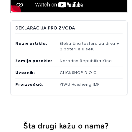
DEKLARACIJA PROIZVODA
Naziv artikla:
Električna testera za drva +
2 baterije u setu
Zemlja porekla:
Narodna Republika Kina
Uvoznik:
CLICKSHOP D.O.O.
Proizvođač:
YIWU Huisheng IMP
Šta drugi kažu o nama?