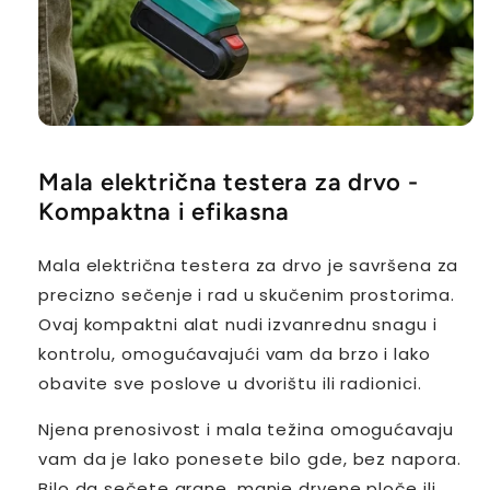
Mala električna testera za drvo -
Kompaktna i efikasna
Mala električna testera za drvo je savršena za
precizno sečenje i rad u skučenim prostorima.
Ovaj kompaktni alat nudi izvanrednu snagu i
kontrolu, omogućavajući vam da brzo i lako
obavite sve poslove u dvorištu ili radionici.
Njena prenosivost i mala težina omogućavaju
vam da je lako ponesete bilo gde, bez napora.
Bilo da sečete grane, manje drvene ploče ili