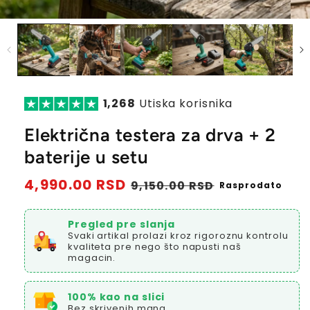
1,268
Utiska korisnika
Električna testera za drva + 2
baterije u setu
Redovna
4,990.00 RSD
Prodajna
9,150.00 RSD
Rasprodato
cena
cena
Pregled pre slanja
Svaki artikal prolazi kroz rigoroznu kontrolu
kvaliteta pre nego što napusti naš
magacin.
100% kao na slici
Bez skrivenih mana