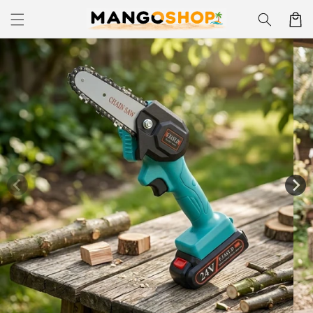
Skip to
Korpa
content
Skip to
product
information