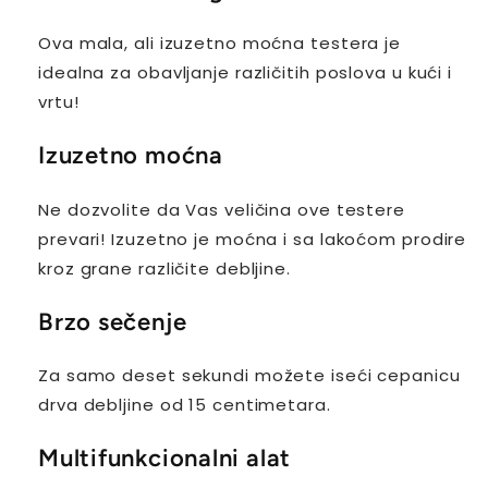
Ova mala, ali izuzetno moćna testera je
idealna za obavljanje različitih poslova u kući i
vrtu!
Izuzetno moćna
Ne dozvolite da Vas veličina ove testere
prevari! Izuzetno je moćna i sa lakoćom prodire
kroz grane različite debljine.
Brzo sečenje
Za samo deset sekundi možete iseći cepanicu
drva debljine od 15 centimetara.
Multifunkcionalni alat