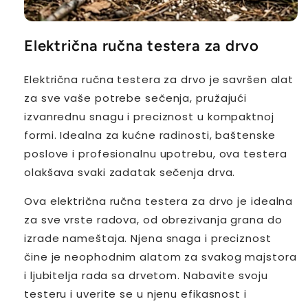
Električna ručna testera za drvo
Električna ručna testera za drvo je savršen alat
za sve vaše potrebe sečenja, pružajući
izvanrednu snagu i preciznost u kompaktnoj
formi. Idealna za kućne radinosti, baštenske
poslove i profesionalnu upotrebu, ova testera
olakšava svaki zadatak sečenja drva.
Ova električna ručna testera za drvo je idealna
za sve vrste radova, od obrezivanja grana do
izrade nameštaja. Njena snaga i preciznost
čine je neophodnim alatom za svakog majstora
i ljubitelja rada sa drvetom. Nabavite svoju
testeru i uverite se u njenu efikasnost i