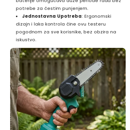
baterije omogućava duže periode rada bez
potrebe za čestim punjenjem.
Jednostavna Upotreba
: Ergonomski
dizajn i laka kontrola čine ovu testeru
pogodnom za sve korisnike, bez obzira na
iskustvo.