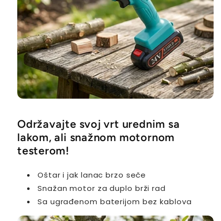
Održavajte svoj vrt urednim sa
lakom, ali snažnom motornom
testerom!
Oštar i jak lanac brzo seče
Snažan motor za duplo brži rad
Sa ugrađenom baterijom bez kablova