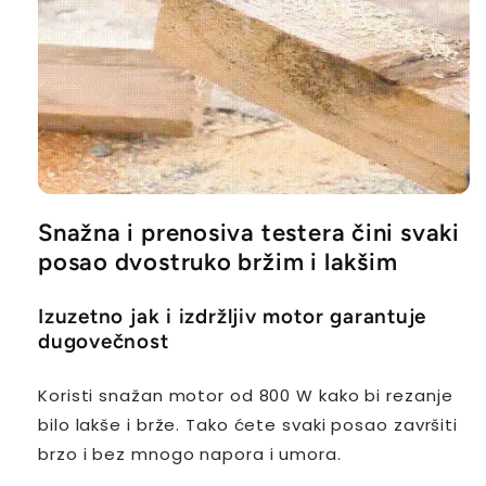
Snažna i prenosiva testera čini svaki
posao dvostruko bržim i lakšim
Izuzetno jak i izdržljiv motor garantuje
dugovečnost
Koristi snažan motor od 800 W kako bi rezanje
bilo lakše i brže. Tako ćete svaki posao završiti
brzo i bez mnogo napora i umora.