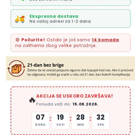
Ekspresna dostava
Na vašoj adresi za 1-2 dana
🔴
Požurite!
Ostalo je još samo
14 komada
na zalihama zbog velike potražnje.
AKCIJA SE USKORO ZAVRŠAVA!
🔥
Ponuda važi do:
15.08.2026.
07
19
28
30
:
:
:
DANA
SATI
MIN
SEK