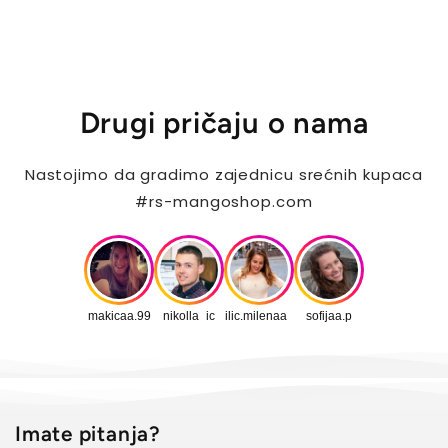
Drugi pričaju o nama
Nastojimo da gradimo zajednicu srećnih kupaca
#rs-mangoshop.com
makicaa.99
nikolla_ic
ilic.milenaa_
sofijaa.p
Imate pitanja?