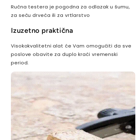
Ručna testera je pogodna za odlazak u šumu,
za seču drveća ili za vrtlarstvo
Izuzetno praktična
Visokokvalitetni alat će Vam omogućiti da sve
poslove obavite za duplo kraći vremenski
period.