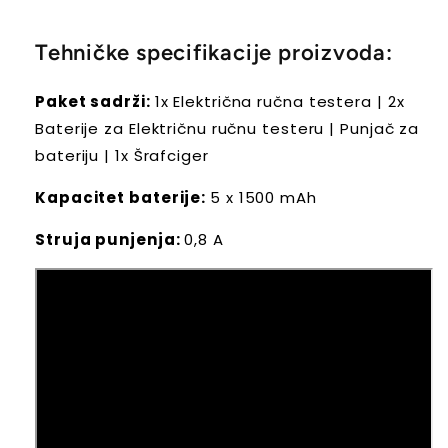
Tehničke specifikacije proizvoda:
Paket sadrži:
1x Električna ručna testera | 2x
Baterije za Električnu ručnu testeru | Punjač za
bateriju | 1x Šrafciger
Kapacitet baterije:
5 x 1500 mAh
Struja punjenja:
0,8 A