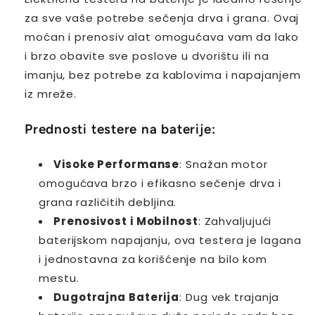
za sve vaše potrebe sečenja drva i grana. Ovaj
moćan i prenosiv alat omogućava vam da lako
i brzo obavite sve poslove u dvorištu ili na
imanju, bez potrebe za kablovima i napajanjem
iz mreže.
Prednosti testere na baterije:
Visoke Performanse
: Snažan motor
omogućava brzo i efikasno sečenje drva i
grana različitih debljina.
Prenosivost i Mobilnost
: Zahvaljujući
baterijskom napajanju, ova testera je lagana
i jednostavna za korišćenje na bilo kom
mestu.
Dugotrajna Baterija
: Dug vek trajanja