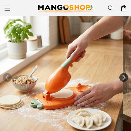
Skip to
Korpa
content
Skip to
product
information