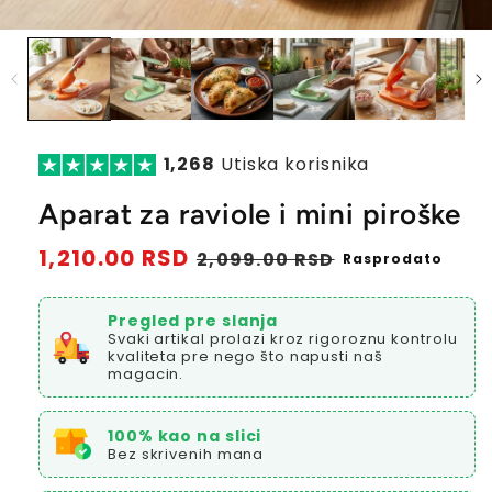
1,268
Utiska korisnika
Aparat za raviole i mini piroške
Redovna
1,210.00 RSD
Prodajna
2,099.00 RSD
Rasprodato
cena
cena
Pregled pre slanja
Svaki artikal prolazi kroz rigoroznu kontrolu
kvaliteta pre nego što napusti naš
magacin.
100% kao na slici
Bez skrivenih mana