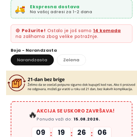
Ekspresna dostava
Na vašoj adresi za 1-2 dana
🔴
Požurite!
Ostalo je još samo
14 komada
na zalihama zbog velike potražnje.
Boja - Narandzasta
Varijacija
Varijacija
Narandzasta
Zelena
je
je
rasprodata
rasprodata
AKCIJA SE USKORO ZAVRŠAVA!
🔥
Ponuda važi do:
15.08.2026.
09
19
26
04
:
:
: