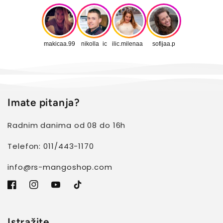
makicaa.99
nikolla_ic
ilic.milenaa_
sofijaa.p
Imate pitanja?
Radnim danima od 08 do 16h
Telefon: 011/443-1170
info@rs-mangoshop.com
Facebook
Instagram
YouTube
TikTok
Istražite