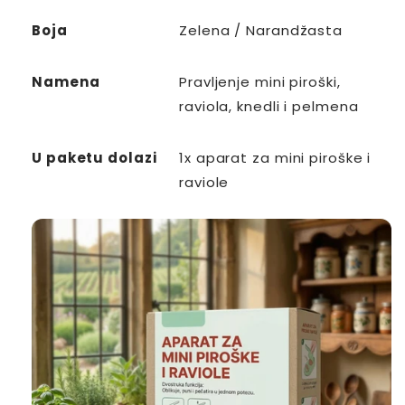
Boja
Zelena / Narandžasta
Namena
Pravljenje mini piroški,
raviola, knedli i pelmena
U paketu dolazi
1x aparat za mini piroške i
raviole