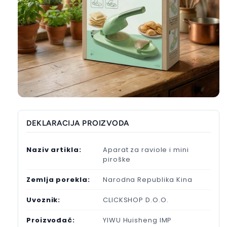
DEKLARACIJA PROIZVODA
Naziv artikla:
Aparat za raviole i mini
piroške
Zemlja porekla:
Narodna Republika Kina
Uvoznik:
CLICKSHOP D.O.O.
Proizvođač:
YIWU Huisheng IMP