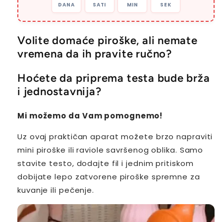
DANA
SATI
MIN
SEK
Volite domaće piroške, ali nemate
vremena da ih pravite ručno?
Hoćete da priprema testa bude brža
i jednostavnija?
Mi možemo da Vam pomognemo!
Uz ovaj praktičan aparat možete brzo napraviti
mini piroške ili raviole savršenog oblika. Samo
stavite testo, dodajte fil i jednim pritiskom
dobijate lepo zatvorene piroške spremne za
kuvanje ili pečenje.