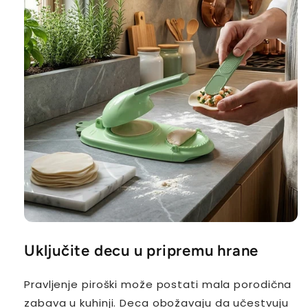
Uključite decu u pripremu hrane
Pravljenje piroški može postati mala porodična
zabava u kuhinji. Deca obožavaju da učestvuju