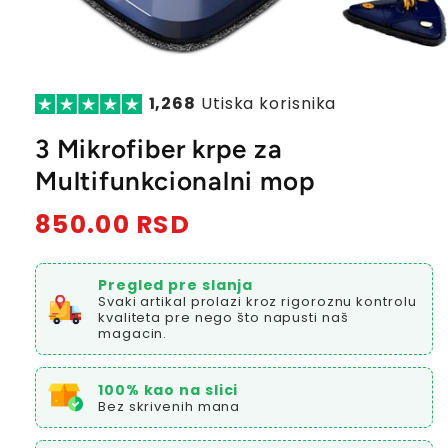
1,268
Utiska korisnika
3 Mikrofiber krpe za
Multifunkcionalni mop
Redovna
850.00 RSD
cena
Pregled pre slanja
Svaki artikal prolazi kroz rigoroznu kontrolu
kvaliteta pre nego što napusti naš
magacin.
100% kao na slici
Bez skrivenih mana