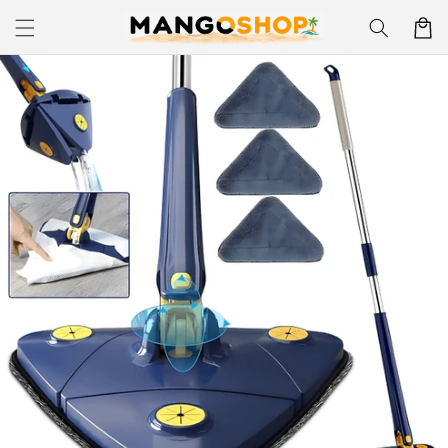
Skip to
Korpa
content
Skip to
product
information