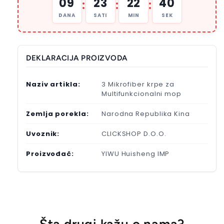
09
23
22
39
:
:
:
DANA
SATI
MIN
SEK
DEKLARACIJA PROIZVODA
Naziv artikla:
3 Mikrofiber krpe za
Multifunkcionalni mop
Zemlja porekla:
Narodna Republika Kina
Uvoznik:
CLICKSHOP D.O.O.
Proizvođač:
YIWU Huisheng IMP