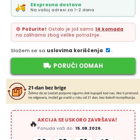
Ekspresna dostava
Na vašoj adresi za 1-2 dana
🔴
Požurite!
Ostalo je još samo
14 komada
na zalihama zbog velike potražnje.
Slažem se sa
uslovima korišćenja
.
PORUČI ODMAH
AKCIJA SE USKORO ZAVRŠAVA!
🔥
Ponuda važi do:
15.08.2026.