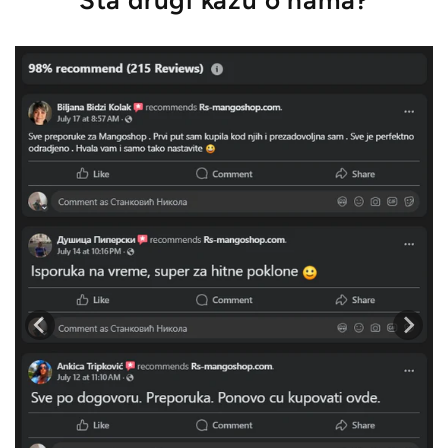
Šta drugi kažu o nama?