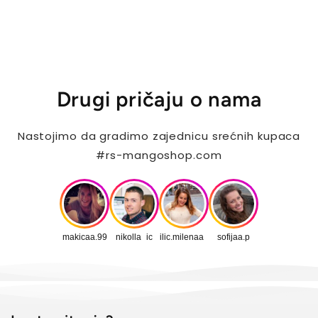
Drugi pričaju o nama
Nastojimo da gradimo zajednicu srećnih kupaca
#rs-mangoshop.com
makicaa.99
nikolla_ic
ilic.milenaa_
sofijaa.p