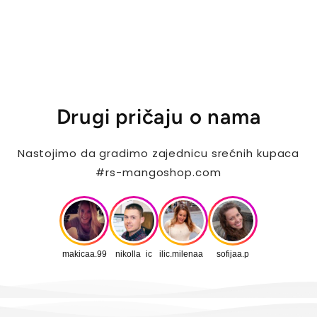
Drugi pričaju o nama
Nastojimo da gradimo zajednicu srećnih kupaca
#rs-mangoshop.com
makicaa.99
nikolla_ic
ilic.milenaa_
sofijaa.p