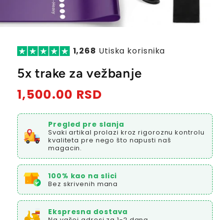
1,268
Utiska korisnika
5x trake za vežbanje
Redovna
1,500.00 RSD
cena
Pregled pre slanja
Svaki artikal prolazi kroz rigoroznu kontrolu
kvaliteta pre nego što napusti naš
magacin.
100% kao na slici
Bez skrivenih mana
Ekspresna dostava
Na vašoj adresi za 1-2 dana