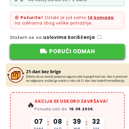
🔴
Požurite!
Ostalo je još samo
14 komada
na zalihama zbog velike potražnje.
Slažem se sa
uslovima korišćenja
.
PORUČI ODMAH
AKCIJA SE USKORO ZAVRŠAVA!
🔥
Ponuda važi do:
15.08.2026.
07
08
39
32
:
:
:
DANA
SATI
MIN
SEK