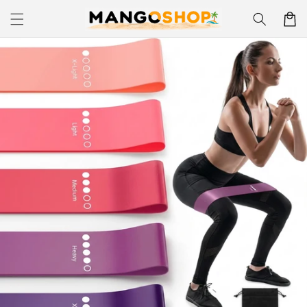
Skip to
Korpa
content
Skip to
product
information