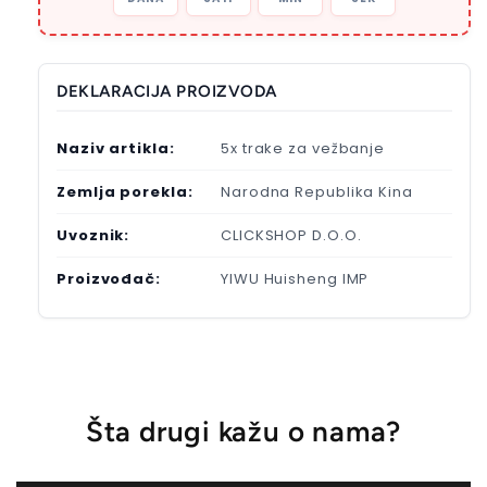
DEKLARACIJA PROIZVODA
Naziv artikla:
5x trake za vežbanje
Zemlja porekla:
Narodna Republika Kina
Uvoznik:
CLICKSHOP D.O.O.
Proizvođač:
YIWU Huisheng IMP
Šta drugi kažu o nama?