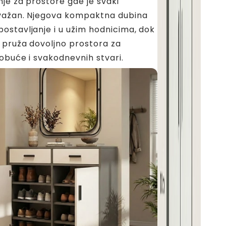
nje za prostore gde je svaki
važan. Njegova kompaktna dubina
stavljanje i u užim hodnicima, dok
pruža dovoljno prostora za
 obuće i svakodnevnih stvari.