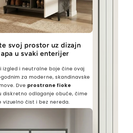
te svoj prostor uz dizajn
lapa u svaki enterijer
i izgled i neutralne boje čine ovaj
pogodnim za moderne, skandinavske
omove. Dve
prostrane fioke
 diskretno odlaganje obuće, čime
 vizuelno čist i bez nereda.