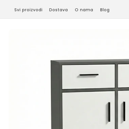
Skip to
content
Svi proizvodi
Dostava
O nama
Blog
Skip to
product
information