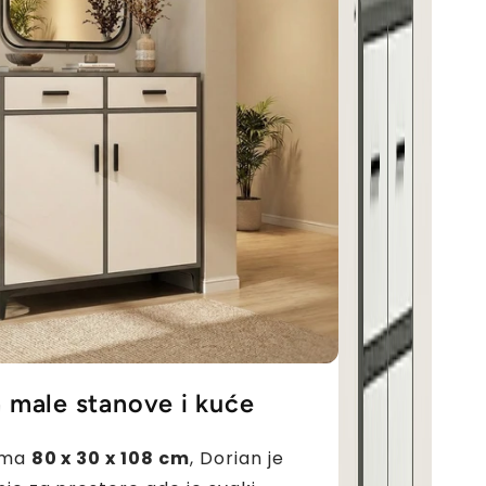
a male stanove i kuće
ama
80 x 30 x 108 cm
, Dorian je