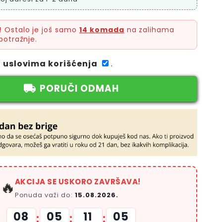
!
Ostalo je još samo
14 komada
na zalihama
potražnje.
a
uslovima korišćenja
.
PORUČI ODMAH
AKCIJA SE USKORO ZAVRŠAVA!
🔥
Ponuda važi do:
15.08.2026.
08
05
11
04
:
:
: