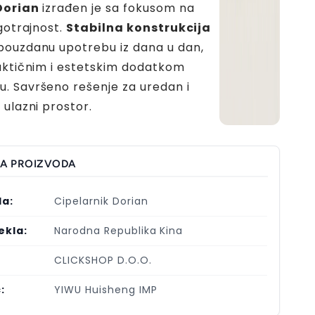
Dorian
izrađen je sa fokusom na
gotrajnost.
Stabilna konstrukcija
pouzdanu upotrebu iz dana u dan,
aktičnim i estetskim dodatkom
 Savršeno rešenje za uredan i
 ulazni prostor.
JA PROIZVODA
la:
Cipelarnik Dorian
ekla:
Narodna Republika Kina
CLICKSHOP D.O.O.
:
YIWU Huisheng IMP