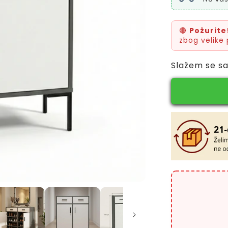
🔴
Požurite
zbog velike 
Slažem se s