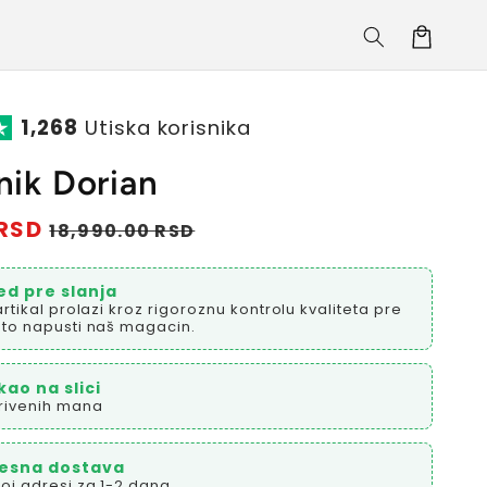
Korpa
1,268
Utiska korisnika
nik Dorian
 RSD
Prodajna
18,990.00 RSD
cena
ed pre slanja
artikal prolazi kroz rigoroznu kontrolu kvaliteta pre
to napusti naš magacin.
kao na slici
rivenih mana
esna dostava
oj adresi za 1-2 dana