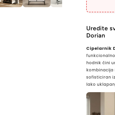
Uredite s
Dorian
Cipelarnik
funkcionalno
hodnik čini 
kombinacija i
sofisticiran 
lako uklapanj