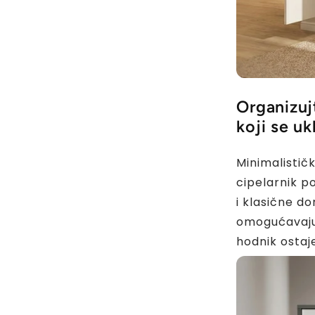
Organizuj
koji se uk
Minimalističk
cipelarnik 
i klasične d
omogućavaju
hodnik ostaje