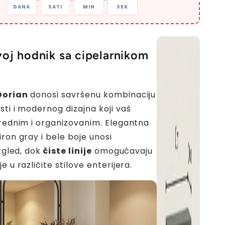
DANA
SATI
MIN
SEK
voj hodnik sa cipelarnikom
Dorian
donosi savršenu kombinaciju
sti i modernog dizajna koji vaš
urednim i organizovanim. Elegantna
ron gray i bele boje unosi
izgled, dok
čiste linije
omogućavaju
e u različite stilove enterijera.