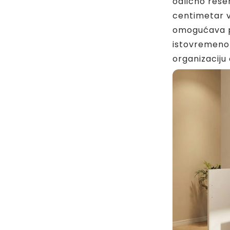
odlično reše
centimetar 
omogućava po
istovremeno 
organizaciju