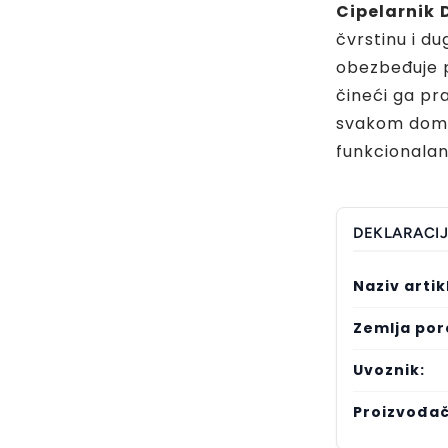
Cipelarnik
čvrstinu i du
obezbeđuje 
čineći ga pr
svakom domu.
funkcionalan
DEKLARACI
Naziv artik
Zemlja por
Uvoznik:
Proizvođač