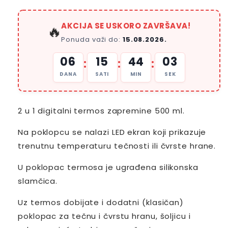
AKCIJA SE USKORO ZAVRŠAVA!
🔥
Ponuda važi do:
15.08.2026.
06
15
44
02
:
:
:
DANA
SATI
MIN
SEK
2 u 1 digitalni termos zapremine 500 ml.
Na poklopcu se nalazi LED ekran koji prikazuje
trenutnu temperaturu tečnosti ili čvrste hrane.
U poklopac termosa je ugrađena silikonska
slamčica.
Uz termos dobijate i dodatni (klasičan)
poklopac za tečnu i čvrstu hranu, šoljicu i