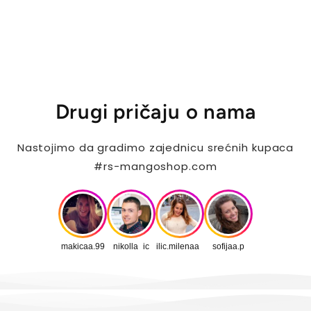
Drugi pričaju o nama
Nastojimo da gradimo zajednicu srećnih kupaca
#rs-mangoshop.com
makicaa.99
nikolla_ic
ilic.milenaa_
sofijaa.p