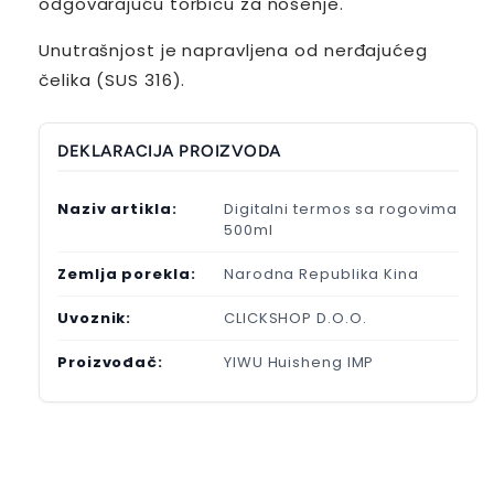
odgovarajuću torbicu za nošenje.
Unutrašnjost je napravljena od nerđajućeg
čelika (SUS 316).
DEKLARACIJA PROIZVODA
Naziv artikla:
Digitalni termos sa rogovima
500ml
Zemlja porekla:
Narodna Republika Kina
Uvoznik:
CLICKSHOP D.O.O.
Proizvođač:
YIWU Huisheng IMP