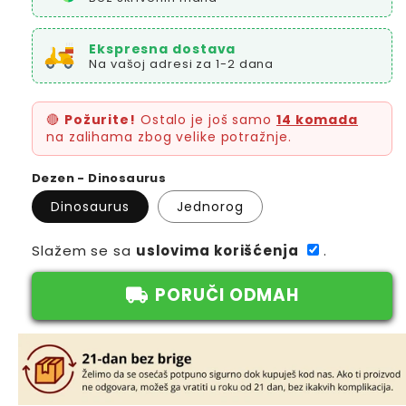
Ekspresna dostava
Na vašoj adresi za 1-2 dana
🔴
Požurite!
Ostalo je još samo
14 komada
na zalihama zbog velike potražnje.
Dezen - Dinosaurus
Dinosaurus
Jednorog
Slažem se sa
uslovima korišćenja
.
PORUČI ODMAH