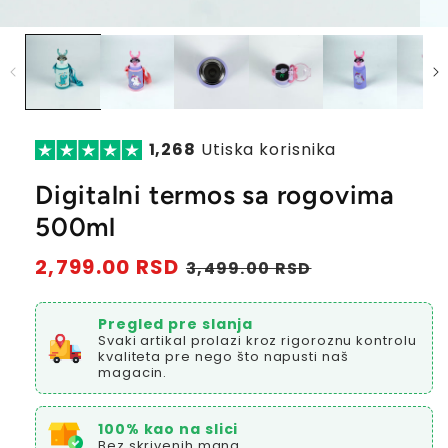
1,268
Utiska korisnika
Digitalni termos sa rogovima
500ml
Redovna
2,799.00 RSD
Prodajna
3,499.00 RSD
cena
cena
Pregled pre slanja
Svaki artikal prolazi kroz rigoroznu kontrolu
kvaliteta pre nego što napusti naš
magacin.
100% kao na slici
Bez skrivenih mana