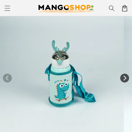
Skip to
Korpa
content
Skip to
product
information