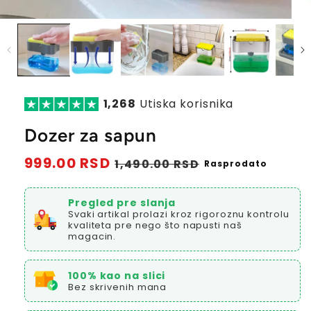
1,268
Utiska korisnika
Dozer za sapun
Redovna
999.00 RSD
Prodajna
1,490.00 RSD
Rasprodato
cena
cena
Pregled pre slanja
Svaki artikal prolazi kroz rigoroznu kontrolu
kvaliteta pre nego što napusti naš
magacin.
100% kao na slici
Bez skrivenih mana