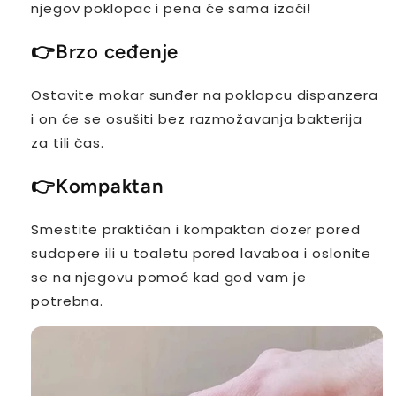
njegov poklopac i pena će sama izaći!
👉
Brzo ceđenje
Ostavite mokar sunđer na poklopcu dispanzera
i on će se osušiti bez razmožavanja bakterija
za tili čas.
👉
Kompaktan
Smestite praktičan i kompaktan dozer pored
sudopere ili u toaletu pored lavaboa i oslonite
se na njegovu pomoć kad god vam je
potrebna.