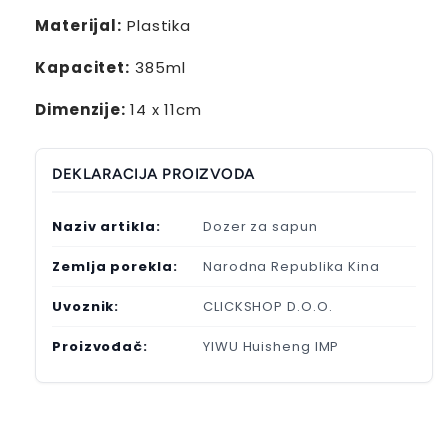
Materijal:
Plastika
Kapacitet:
385ml
Dimenzije:
14 x 11cm
DEKLARACIJA PROIZVODA
Naziv artikla:
Dozer za sapun
Zemlja porekla:
Narodna Republika Kina
Uvoznik:
CLICKSHOP D.O.O.
Proizvođač:
YIWU Huisheng IMP