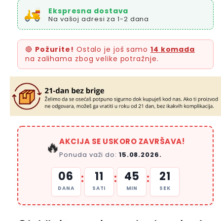
Ekspresna dostava
Na vašoj adresi za 1-2 dana
🔴
Požurite!
Ostalo je još samo
14 komada
na zalihama zbog velike potražnje.
AKCIJA SE USKORO ZAVRŠAVA!
🔥
Ponuda važi do:
15.08.2026.
06
11
45
20
:
:
:
DANA
SATI
MIN
SEK