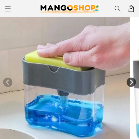
Skip to
Korpa
content
Skip to
product
information