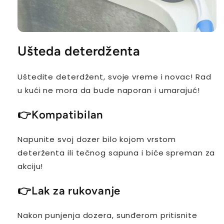
Ušteda deterdženta
Uštedite deterdžent, svoje vreme i novac! Rad
u kući ne mora da bude naporan i umarajuć!
👉
Kompatibilan
Napunite svoj dozer bilo kojom vrstom
deterženta ili tečnog sapuna i biće spreman za
akciju!
👉
Lak za rukovanje
Nakon punjenja dozera, sunđerom pritisnite