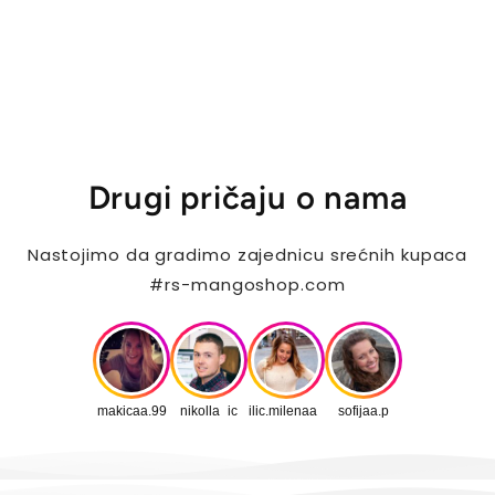
Drugi pričaju o nama
Nastojimo da gradimo zajednicu srećnih kupaca
#rs-mangoshop.com
makicaa.99
nikolla_ic
ilic.milenaa_
sofijaa.p