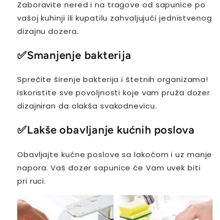
Zaboravite nered i na tragove od sapunice po
vašoj kuhinji ili kupatilu zahvaljujući jednistvenog
dizajnu dozera.
✅
Smanjenje bakterija
Sprečite širenje bakterija i štetnih organizama!
Iskoristite sve povoljnosti koje vam pruža dozer
dizajniran da olakša svakodnevicu.
✅
Lakše obavljanje kućnih poslova
Obavljajte kućne poslove sa lakoćom i uz manje
napora. Vaš dozer sapunice će Vam uvek biti
pri ruci.