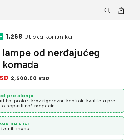
Korpa
1,268
Utiska korisnika
e lampe od nerđajućeg
6 komada
RSD
Prodajna
2,500.00 RSD
cena
ed pre slanja
artikal prolazi kroz rigoroznu kontrolu kvaliteta pre
to napusti naš magacin.
kao na slici
rivenih mana