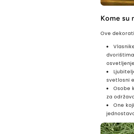
Kome su 
Ove dekorati
Vlasnik
dvorištima
osvetljenje
Ljubitel
svetlosni 
Osobe k
za održava
One koji
jednostav