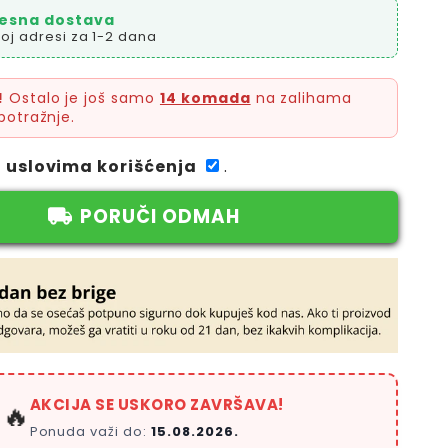
esna dostava
oj adresi za 1-2 dana
!
Ostalo je još samo
14 komada
na zalihama
potražnje.
a
uslovima korišćenja
.
PORUČI ODMAH
AKCIJA SE USKORO ZAVRŠAVA!
🔥
Ponuda važi do:
15.08.2026.