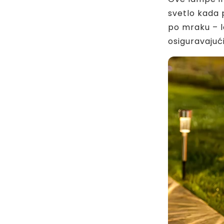
svetlo kada
po mraku – l
osiguravajuć