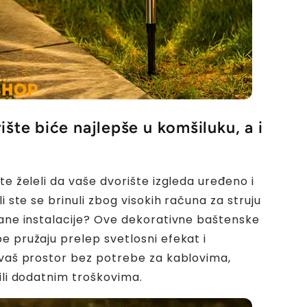
ište biće najlepše u komšiluku, a i
te želeli da vaše dvorište izgleda uređeno i
li ste se brinuli zbog visokih računa za struju
vane instalacije? Ove dekorativne baštenske
e pružaju prelep svetlosni efekat i
 vaš prostor bez potrebe za kablovima,
 ili dodatnim troškovima.