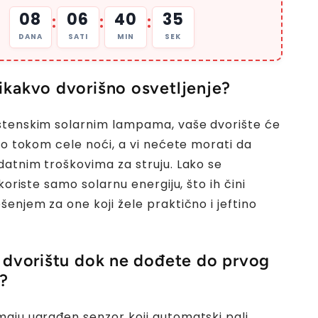
08
06
40
33
:
:
:
DANA
SATI
MIN
SEK
kakvo dvorišno osvetljenje?
štenskim solarnim lampama, vaše dvorište će
eno tokom cele noći, a vi nećete morati da
datnim troškovima za struju. Lako se
 koriste samo solarnu energiju, što ih čini
šenjem za one koji žele praktično i jeftino
 dvorištu dok ne dođete do prvog
?
aju ugrađen senzor koji automatski pali