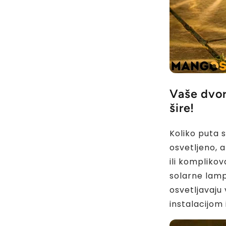
Vaše dvor
šire!
Koliko puta s
osvetljeno, a
ili kompliko
solarne lamp
osvetljavaju
instalacijom