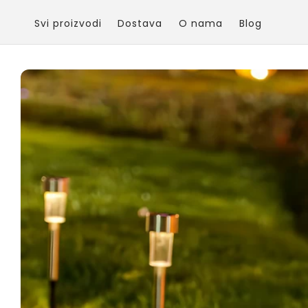
Skip to
content
Svi proizvodi
Dostava
O nama
Blog
Skip to
product
information