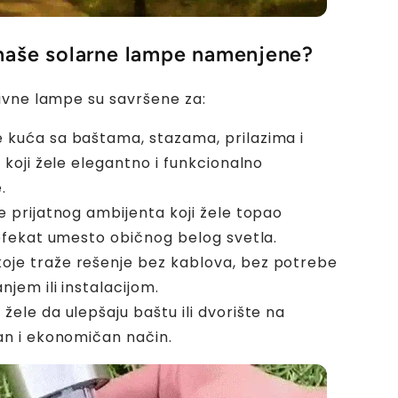
naše solarne lampe namenjene?
vne lampe su savršene za:
e kuća sa baštama, stazama, prilazima i
 koji žele elegantno i funkcionalno
.
je prijatnog ambijenta koji žele topao
efekat umesto običnog belog svetla.
oje traže rešenje bez kablova, bez potrebe
njem ili instalacijom.
 žele da ulepšaju baštu ili dvorište na
an i ekonomičan način.