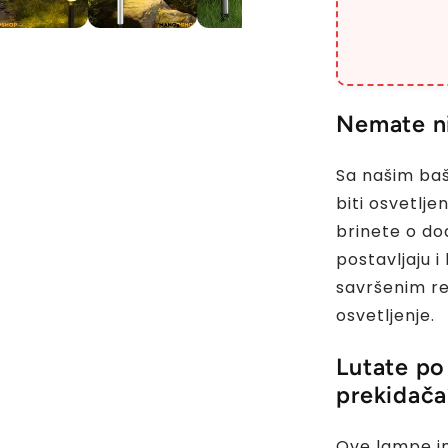
Nemate ni
Sa našim ba
biti osvetlj
brinete o do
postavljaju i
savršenim re
osvetljenje.
Lutate po
prekidača
Ove lampe im