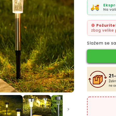
Ekspr
Na vaš
🔴
Požurite
zbog velike 
Slažem se s