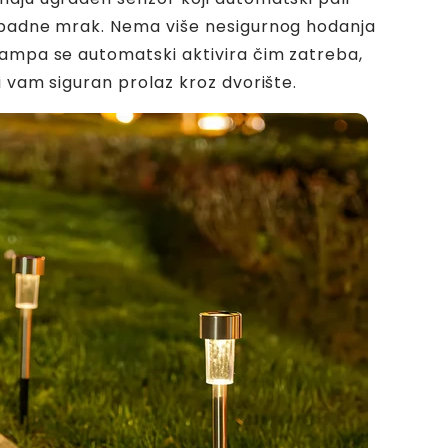
 padne mrak. Nema više nesigurnog hodanja
ampa se automatski aktivira čim zatreba,
i vam siguran prolaz kroz dvorište.