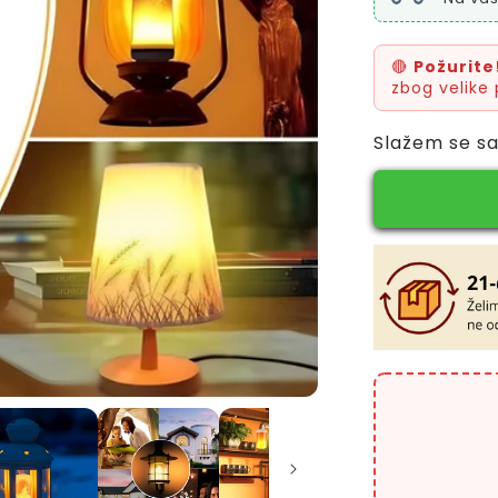
🔴
Požurite
zbog velike 
Slažem se s