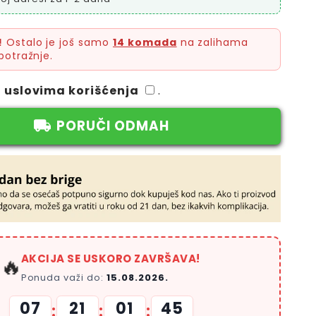
!
Ostalo je još samo
14 komada
na zalihama
potražnje.
a
uslovima korišćenja
.
PORUČI ODMAH
AKCIJA SE USKORO ZAVRŠAVA!
🔥
Ponuda važi do:
15.08.2026.
07
21
01
44
:
:
: