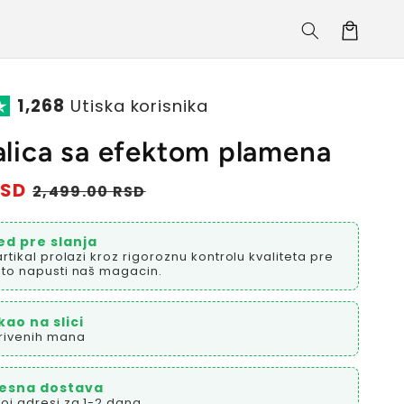
Korpa
1,268
Utiska korisnika
alica sa efektom plamena
RSD
Prodajna
2,499.00 RSD
cena
ed pre slanja
artikal prolazi kroz rigoroznu kontrolu kvaliteta pre
to napusti naš magacin.
kao na slici
rivenih mana
esna dostava
oj adresi za 1-2 dana