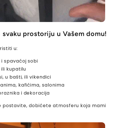
a svaku prostoriju u Vašem domu!
stiti u:
 i spavaćoj sobi
ili kupatilu
, u bašti, ili vikendici
ranima, kafićima, salonima
raznika i dekoracija
je postavite, dobićete atmosferu koja mami