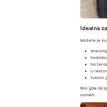
Idealna z
Možete je kori
dnevnoj
hodniku 
na terasi
u resto
tokom p
Bilo gde da 
osmeh.