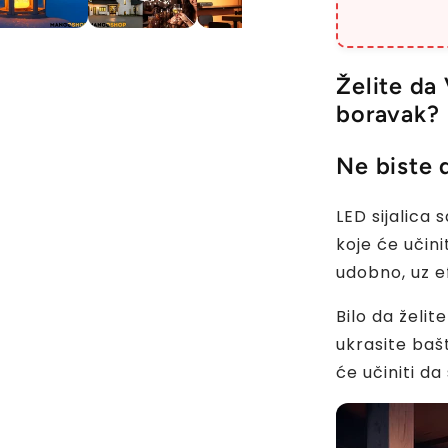
Želite da
boravak?
Ne biste 
LED sijalica
koje će učini
udobno, uz e
Bilo da želi
ukrasite bašt
će učiniti da