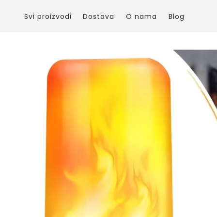
Skip to
content
Svi proizvodi
Dostava
O nama
Blog
Skip to
product
information