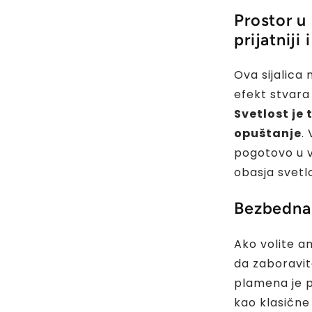
Prostor u
prijatniji i
Ova sijalica 
efekt stvara 
Svetlost je 
opuštanje
.
pogotovo u v
obasja svetl
Bezbedna 
Ako volite am
da zaboravit
plamena je p
kao klasične