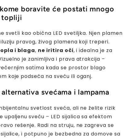
 kome boravite će postati mnogo
 topliji
ne svetli kao obična LED svetiljka. Njen plamen
iluziju pravog, živog plamena koji treperi.
topla i blaga
,
ne iritira oči
, i idealna je za
 Vizuelno je zanimljiva i prava atrakcija –
ečernjim satima kada se prostor blago
om koje podseća na sveću ili oganj.
alternativa svećama i lampama
bijentalnu svetlost sveća, ali ne želite rizik
e upaljenu sveću – LED sijalica sa efektom
ravo rešenje. Radi na struju, ne zagreva se
 sijalice, i potpuno je bezbedna za domove sa