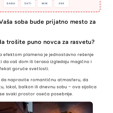
DANA
SATI
MIN
SEK
 Vaša soba bude prijatno mesto za
da trošite puno novca za rasvetu?
 sa efektom plamena je jednostavno rešenje
ti da vaš dom ili terasa izgledaju magično i
fekat goruće svetlosti.
te da napravite romantičnu atmosferu, da
u, lokal, balkon ili dnevnu sobu – ova sijalica
 se svaki prostor oseća posebnije.