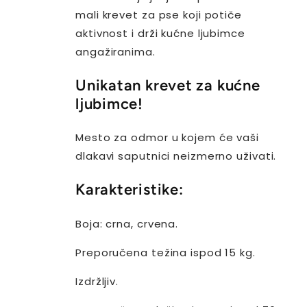
mali krevet za pse koji potiče
aktivnost i drži kućne ljubimce
angažiranima.
Unikatan krevet za kućne
ljubimce!
Mesto za odmor u kojem će vaši
dlakavi saputnici neizmerno uživati.
Karakteristike:
Boja: crna, crvena.
Preporučena težina ispod 15 kg.
Izdržljiv.