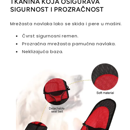
TKANINA KOJA OSIGURAVA
SIGURNOST I PROZRAČNOST
Mrežasta navlaka lako se skida i pere u mašini.
Čvrst sigurnosni remen.
Prozračna mrežasta pamučna navlaka.
Neklizajuća baza.