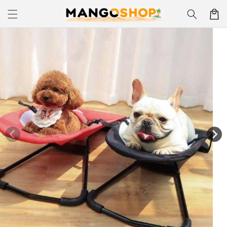
Skip to
Korpa
content
Skip to
product
information