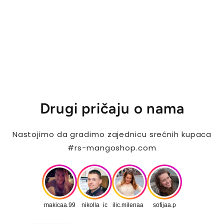
Drugi pričaju o nama
Nastojimo da gradimo zajednicu srećnih kupaca
#rs-mangoshop.com
makicaa.99
nikolla_ic
ilic.milenaa_
sofijaa.p