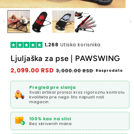
1,268
Utiska korisnika
Ljuljaška za pse | PAWSWING
Redovna
2,099.00 RSD
Prodajna
3,000.00 RSD
Rasprodato
cena
cena
Pregled pre slanja
Svaki artikal prolazi kroz rigoroznu kontrolu
kvaliteta pre nego što napusti naš
magacin.
100% kao na slici
Bez skrivenih mana