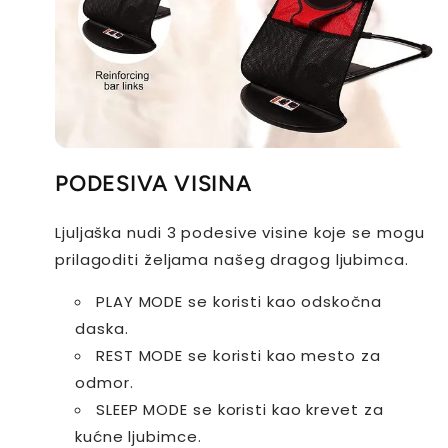
PODESIVA VISINA
Ljuljaška nudi 3 podesive visine koje se mogu
prilagoditi željama našeg dragog ljubimca.
PLAY MODE se koristi kao odskočna
daska.
REST MODE se koristi kao mesto za
odmor.
SLEEP MODE se koristi kao krevet za
kućne ljubimce.