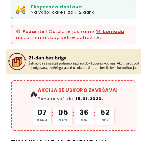
Ekspresna dostava
Na vašoj adresi za 1-2 dana
🔴
Požurite!
Ostalo je još samo
14 komada
na zalihama zbog velike potražnje.
AKCIJA SE USKORO ZAVRŠAVA!
🔥
Ponuda važi do:
15.08.2026.
07
05
36
51
:
:
:
DANA
SATI
MIN
SEK