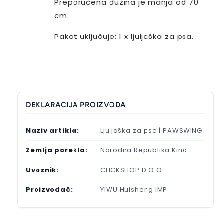
Preporučena dužina je manja od 70
cm.
Paket uključuje: 1 x ljuljaška za psa.
DEKLARACIJA PROIZVODA
Naziv artikla:
Ljuljaška za pse | PAWSWING
Zemlja porekla:
Narodna Republika Kina
Uvoznik:
CLICKSHOP D.O.O.
Proizvođač:
YIWU Huisheng IMP