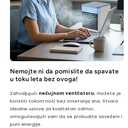
Nemojte ni da pomislite da spavate
u toku leta bez ovoga!
Zahvaljujući
nečujnom ventilatoru
, možete je
koristiti tokom noći bez ometanja sna. Stvara
idealne uslove za kvalitetan odmor,
omogućavajući vam da se probudite osveženi i
puni energije.