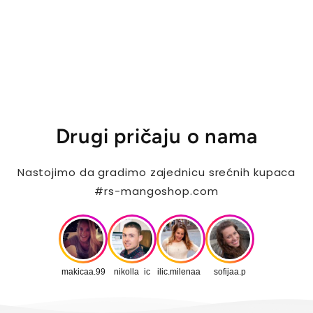
Drugi pričaju o nama
Nastojimo da gradimo zajednicu srećnih kupaca
#rs-mangoshop.com
makicaa.99
nikolla_ic
ilic.milenaa_
sofijaa.p