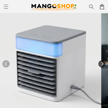
Skip to
Korpa
content
Skip to
product
information