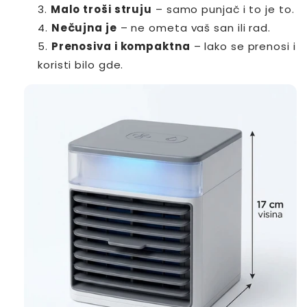
Malo troši struju
– samo punjač i to je to.
Nečujna je
– ne ometa vaš san ili rad.
Prenosiva i kompaktna
– lako se prenosi i
koristi bilo gde.