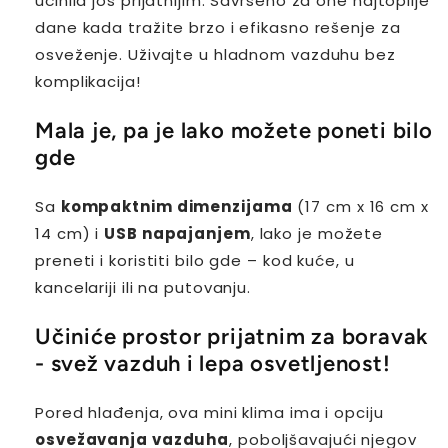
učinila još prijatnijim. Savršeno za one najtoplije
dane kada tražite brzo i efikasno rešenje za
osveženje. Uživajte u hladnom vazduhu bez
komplikacija!
Mala je, pa je lako možete poneti bilo
gde
Sa
kompaktnim dimenzijama
(17 cm x 16 cm x
14 cm) i
USB napajanjem
, lako je možete
preneti i koristiti bilo gde – kod kuće, u
kancelariji ili na putovanju.
Učiniće prostor prijatnim za boravak
- svež vazduh i lepa osvetljenost!
Pored hlađenja, ova mini klima ima i opciju
osvežavanja vazduha
, poboljšavajući njegov