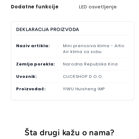
Dodatne funkcije
LED osvetljenje
DEKLARACIJA PROIZVODA
Naziv artikla:
Mini prenosiva klima - Artic
Air klima za sobu
Zemlja porekla:
Narodna Republika Kina
Uvoznik:
CLICKSHOP D.O.O.
Proizvođač:
YIWU Huisheng IMP
Šta drugi kažu o nama?