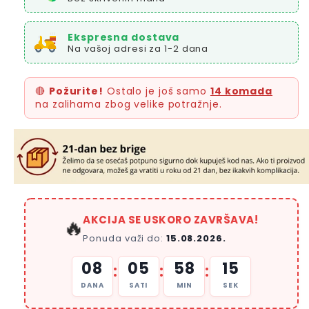
Ekspresna dostava
Na vašoj adresi za 1-2 dana
🔴
Požurite!
Ostalo je još samo
14 komada
na zalihama zbog velike potražnje.
AKCIJA SE USKORO ZAVRŠAVA!
🔥
Ponuda važi do:
15.08.2026.
08
05
58
14
:
:
:
DANA
SATI
MIN
SEK