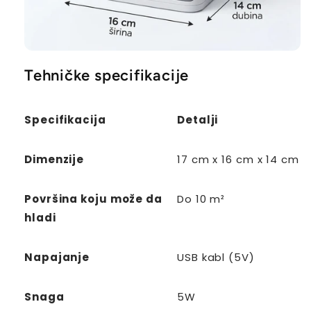
Tehničke specifikacije
Specifikacija
Detalji
Dimenzije
17 cm x 16 cm x 14 cm
Površina koju može da
Do 10 m²
hladi
Napajanje
USB kabl (5V)
Snaga
5W