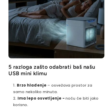
5 razloga zašto odabrati baš našu
USB mini klimu
Brzo hlađenje
– osvežava prostor za
samo nekoliko minuta.
Ima lepo osvetljenje -
noću će biti jako
korisno.