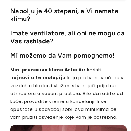
Napolju je 40 stepeni, a Vi nemate
klimu?
Imate ventilatore, ali oni ne mogu da
Vas rashlade?
Mi možemo da Vam pomognemo!
Mini prenosiva klima Artic Air
koristi
najnoviju tehnologiju
koja pretvara vruć i suv
vazduh u hladan i vlažan, stvarajući prijatnu
atmosferu u vašem prostoru. Bilo da radite od
kuće, provodite vreme u kancelariji ili se
opuštate u spavaćoj sobi, ova mini klima će
vam pružiti osveženje koje vam je potrebno.