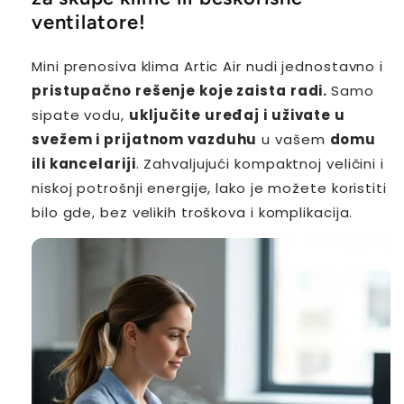
ventilatore!
Mini prenosiva klima Artic Air nudi jednostavno i
pristupačno rešenje koje zaista radi.
Samo
sipate vodu,
uključite uređaj i uživate u
svežem i prijatnom vazduhu
u vašem
domu
ili kancelariji
. Zahvaljujući kompaktnoj veličini i
niskoj potrošnji energije, lako je možete koristiti
bilo gde, bez velikih troškova i komplikacija.