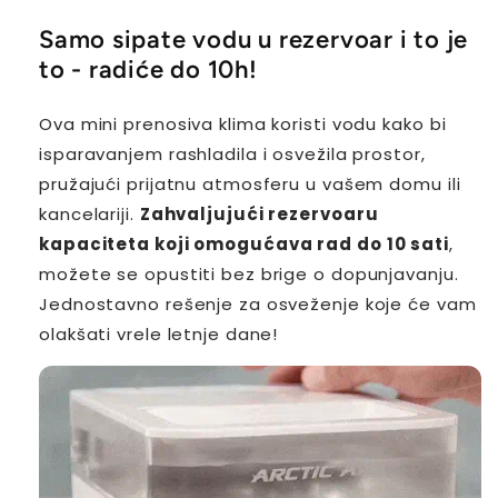
Samo sipate vodu u rezervoar i to je
to - radiće do 10h!
Ova mini prenosiva klima koristi vodu kako bi
isparavanjem rashladila i osvežila prostor,
pružajući prijatnu atmosferu u vašem domu ili
kancelariji.
Zahvaljujući rezervoaru
kapaciteta koji omogućava rad do 10 sati
,
možete se opustiti bez brige o dopunjavanju.
Jednostavno rešenje za osveženje koje će vam
olakšati vrele letnje dane!