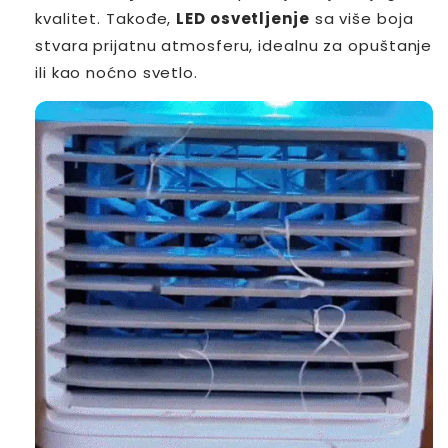
kvalitet. Takođe,
LED osvetljenje
sa više boja
stvara prijatnu atmosferu, idealnu za opuštanje
ili kao noćno svetlo.