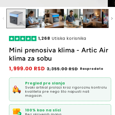
1,268
Utiska korisnika
Mini prenosiva klima - Artic Air
klima za sobu
Redovna
1,999.00 RSD
Prodajna
3,355.00 RSD
Rasprodato
cena
cena
Pregled pre slanja
Svaki artikal prolazi kroz rigoroznu kontrolu
kvaliteta pre nego što napusti naš
magacin.
100% kao na slici
Bez skrivenih mana