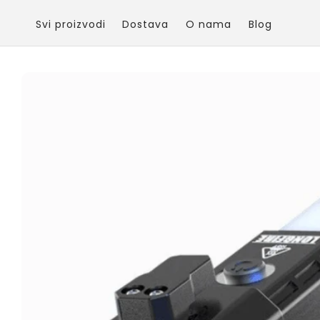
Skip to
content
Svi proizvodi
Dostava
O nama
Blog
Skip to
product
information