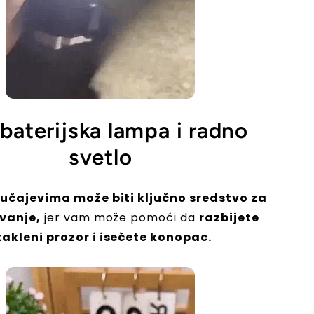
baterijska lampa i radno
svetlo
lučajevima može biti ključno sredstvo za
avanje,
jer vam može pomoći da
razbijete
takleni prozor i isečete konopac.