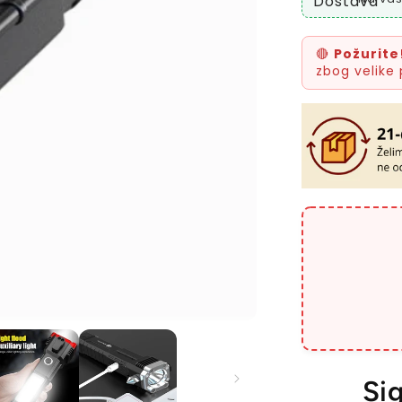
🔴
Požurite
zbog velike 
Si