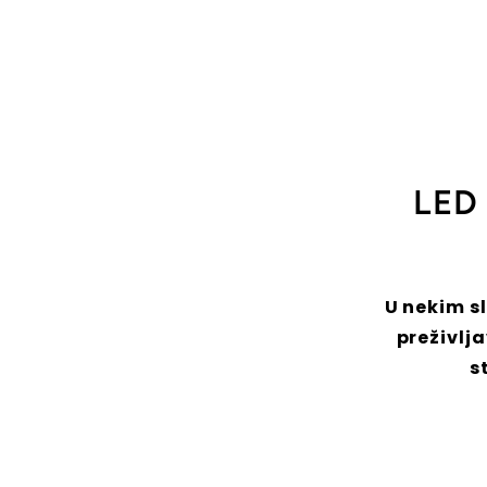
LED 
U nekim s
preživlj
s