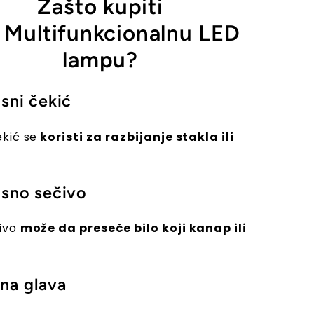
Zašto kupiti
 Multifunkcionalnu LED
lampu?
sni čekić
ekić se
koristi za razbijanje stakla ili
sno sečivo
čivo
može da preseče bilo koji kanap ili
na glava