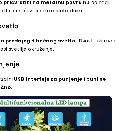
o pričvrstiti na metalnu površinu
da radi
etlo, čineći vaše ruke slobodnim.
svetlo
ajn prednjeg + bočnog svetla.
Dvostruki izvor
osi svetlije okruženje.
njenje
rzalni
USB interfejs za punjenje i puni se
ično.