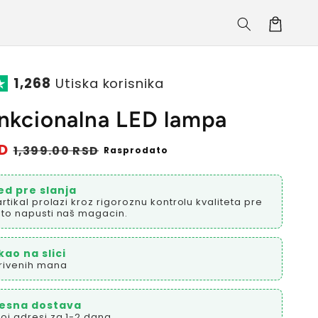
Korpa
1,268
Utiska korisnika
unkcionalna LED lampa
D
Prodajna
1,399.00 RSD
Rasprodato
cena
ed pre slanja
artikal prolazi kroz rigoroznu kontrolu kvaliteta pre
to napusti naš magacin.
kao na slici
rivenih mana
esna dostava
oj adresi za 1-2 dana