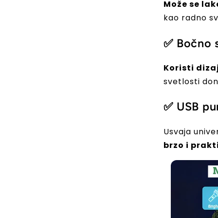
Može se lak
kao radno sv
✅ Bočno 
Koristi diz
svetlosti don
✅ USB pu
Usvaja unive
brzo i prakt