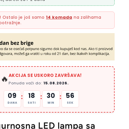
!
Ostalo je još samo
14 komada
na zalihama
potražnje.
AKCIJA SE USKORO ZAVRŠAVA!
🔥
Ponuda važi do:
15.08.2026.
09
18
30
54
:
:
:
DANA
SATI
MIN
SEK
gurnosna LED lampa sa