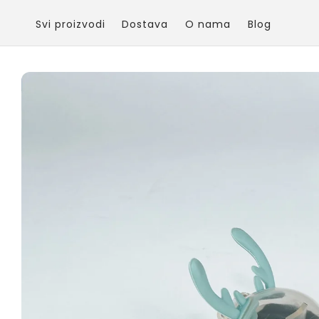
Skip to
content
Svi proizvodi
Dostava
O nama
Blog
Skip to
product
information