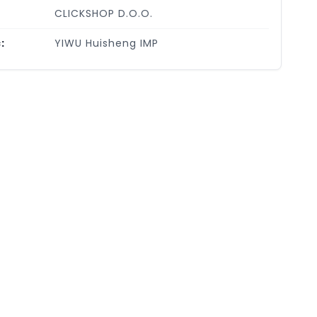
CLICKSHOP D.O.O.
:
YIWU Huisheng IMP