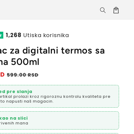
Korpa
1,268
Utiska korisnika
c za digitalni termos sa
ma 500ml
SD
Prodajna
599.00 RSD
cena
ed pre slanja
artikal prolazi kroz rigoroznu kontrolu kvaliteta pre
to napusti naš magacin.
kao na slici
rivenih mana