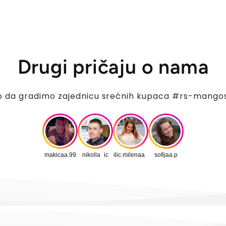
Drugi pričaju o nama
o da gradimo zajednicu srećnih kupaca #rs-mang
makicaa.99
nikolla_ic
ilic.milenaa_
sofijaa.p