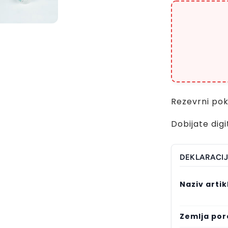
Rezevrni pok
Dobijate dig
DEKLARACI
Naziv artik
Zemlja por