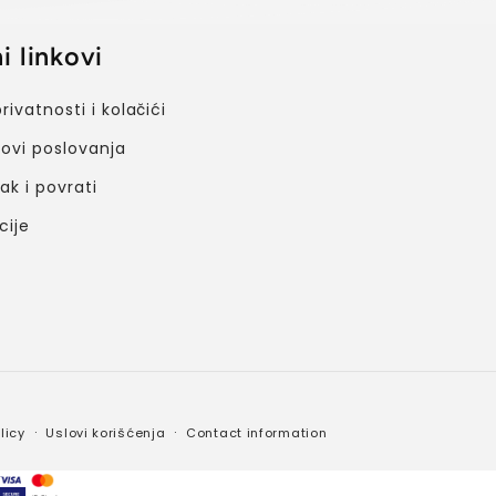
i linkovi
privatnosti i kolačići
lovi poslovanja
k i povrati
cije
licy
Uslovi korišćenja
Contact information