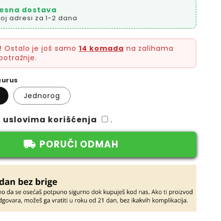
esna dostava
oj adresi za 1-2 dana
!
Ostalo je još samo
14 komada
na zalihama
potražnje.
aurus
Jednorog
a
uslovima korišćenja
.
PORUČI ODMAH