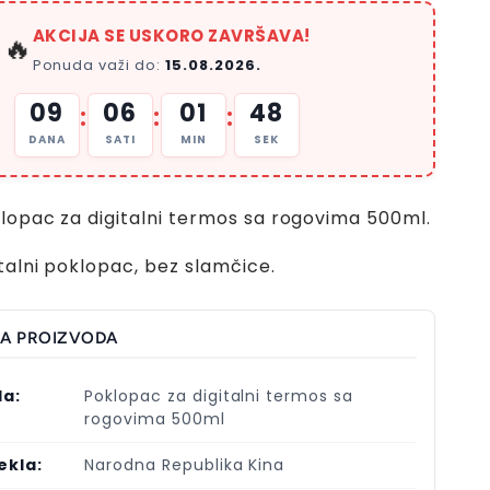
AKCIJA SE USKORO ZAVRŠAVA!
🔥
Ponuda važi do:
15.08.2026.
09
06
01
47
:
:
:
DANA
SATI
MIN
SEK
lopac za digitalni termos sa rogovima 500ml.
italni poklopac, bez slamčice.
JA PROIZVODA
la:
Poklopac za digitalni termos sa
rogovima 500ml
ekla:
Narodna Republika Kina