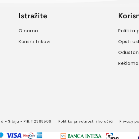
Istražite
Korisn
O nama
Politika 
Korisni trikovi
Opšti us
Odustana
Reklama
d - Srbija - PIB: 112368506
Politika privatnosti i kolačići
Privacy po