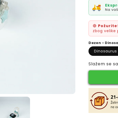
Ekspr
Na vaš
🔴
Požurite
zbog velike 
Dezen - Dinos
Dinosaurus
Slažem se s