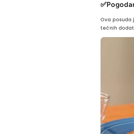
✅
Pogodan
Ova posuda j
tečnih dodata