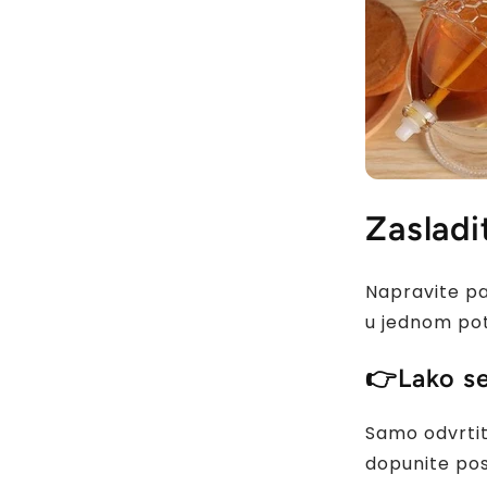
Zasladi
Napravite pal
u jednom po
👉
Lako s
Samo odvrtit
dopunite po