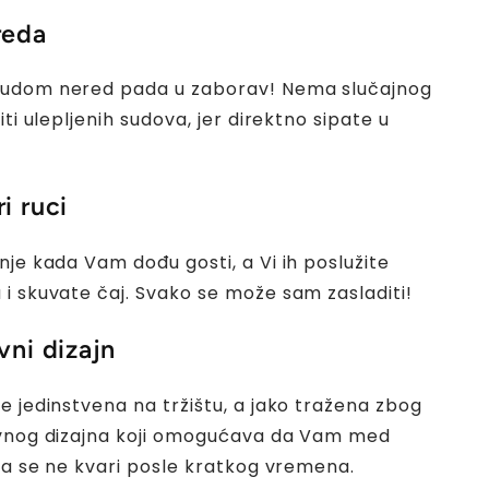
reda
udom nered pada u zaborav! Nema slučajnog
iti ulepljenih sudova, jer direktno sipate u
i ruci
nje kada Vam dođu gosti, a Vi ih poslužite
i skuvate čaj. Svako se može sam zasladiti!
vni dizajn
e jedinstvena na tržištu, a jako tražena zbog
ivnog dizajna koji omogućava da Vam med
 da se ne kvari posle kratkog vremena.