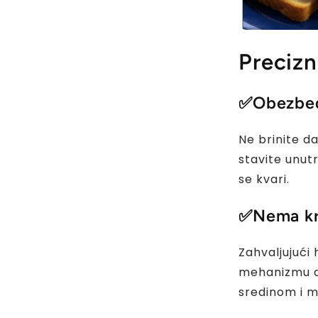
Precizn
✅
Obezbeđ
Ne brinite d
stavite unutr
se kvari.
✅
Nema kri
Zahvaljujući
mehanizmu d
sredinom i m