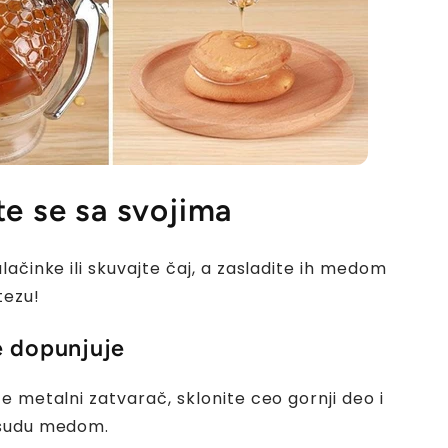
te se sa svojima
ačinke ili skuvajte čaj, a zasladite ih medom
tezu!
e dopunjuje
e metalni zatvarač, sklonite ceo gornji deo i
sudu medom.