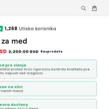
Korpa
1,268
Utiska korisnika
 za med
RSD
Prodajna
2,200.00 RSD
Rasprodato
cena
ed pre slanja
artikal prolazi kroz rigoroznu kontrolu kvaliteta pre
to napusti naš magacin.
kao na slici
rivenih mana
esna dostava
oj adresi za 1-2 dana