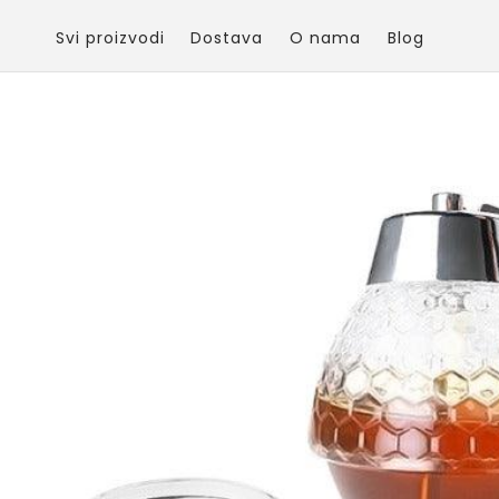
Skip to
content
Svi proizvodi
Dostava
O nama
Blog
Skip to
product
information