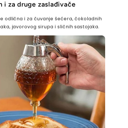
 i za druge zaslađivače
e odlična i za čuvanje šećera, čokoladnih
ka, javorovog sirupa i sličnih sastojaka.