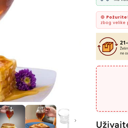
🔴
Požurite
zbog velike 
Uživajt