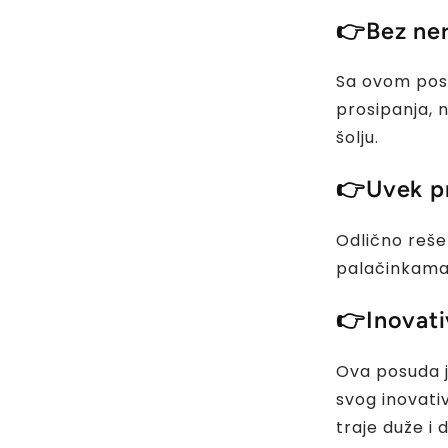
👉
Bez ne
Sa ovom pos
prosipanja, n
šolju.
👉
Uvek pr
Odlično reše
palačinkama 
👉
Inovati
Ova posuda j
svog inovat
traje duže i