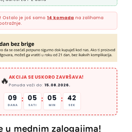
!
Ostalo je još samo
14 komada
na zalihama
potražnje.
AKCIJA SE USKORO ZAVRŠAVA!
🔥
Ponuda važi do:
15.08.2026.
09
05
05
41
:
:
:
DANA
SATI
MIN
SEK
e u mednim zalogajima!