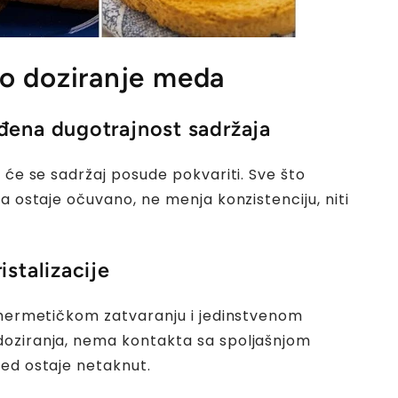
o doziranje meda
ena dugotrajnost sadržaja
a će se sadržaj posude pokvariti. Sve što
a ostaje očuvano, ne menja konzistenciju, niti
stalizacije
 hermetičkom zatvaranju i jedinstvenom
oziranja, nema kontakta sa spoljašnjom
ed ostaje netaknut.