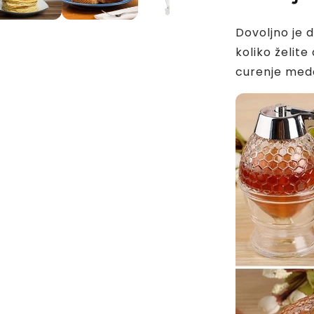
Dovoljno je 
koliko želit
curenje meda