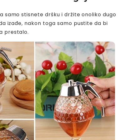
da samo stisnete dršku i držite onoliko dugo
e da izađe, nakon toga samo pustite da bi
 prestalo.