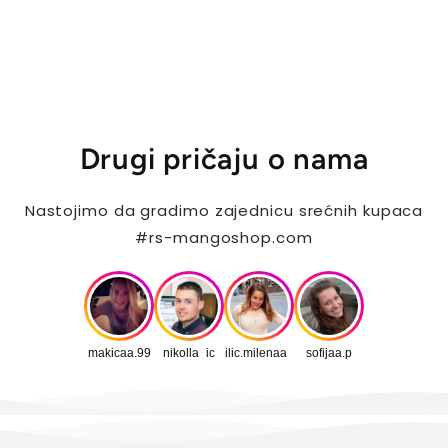
Drugi pričaju o nama
Nastojimo da gradimo zajednicu srećnih kupaca
#rs-mangoshop.com
makicaa.99
nikolla_ic
ilic.milenaa_
sofijaa.p