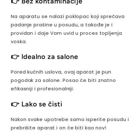
👉
Bez kontaminacije
Na aparatu se nalazi poklopac koji sprečava
padanje prašine u posudu, a takođe je i
providan i daje Vam uvid u proces topljenja
voska.
👉
Idealno za salone
Pored kućnih uslova, ovaj aparat je pun
pogodak za salone. Posao će biti znatno
efikasniji i profesionalniji.
👉
Lako se čisti
Nakon svake upotrebe samo isperite posudu i
prebrišite aparat i on će biti kao nov!