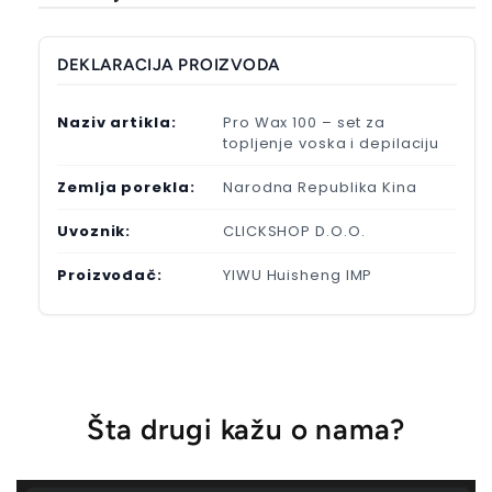
DEKLARACIJA PROIZVODA
Naziv artikla:
Pro Wax 100 – set za
topljenje voska i depilaciju
Zemlja porekla:
Narodna Republika Kina
Uvoznik:
CLICKSHOP D.O.O.
Proizvođač:
YIWU Huisheng IMP
Šta drugi kažu o nama?