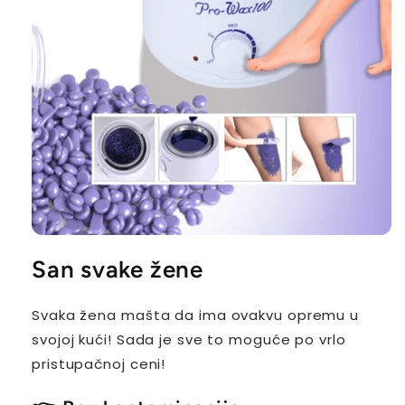
San svake žene
Svaka žena mašta da ima ovakvu opremu u
svojoj kući! Sada je sve to moguće po vrlo
pristupačnoj ceni!