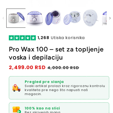
1,268
Utiska korisnika
Pro Wax 100 – set za topljenje
voska i depilaciju
Redovna
2,499.00 RSD
Prodajna
4,000.00 RSD
cena
cena
Pregled pre slanja
Svaki artikal prolazi kroz rigoroznu kontrolu
kvaliteta pre nego što napusti naš
magacin.
100% kao na slici
Bez skrivenih mana