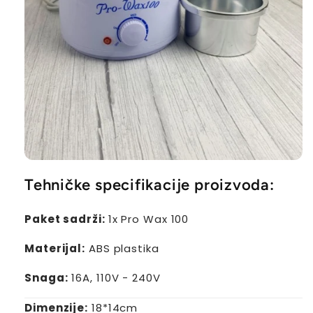
Tehničke specifikacije proizvoda:
Paket sadrži:
1x Pro Wax 100
Materijal:
ABS plastika
Snaga:
16A, 110V - 240V
Dimenzije:
18*14cm