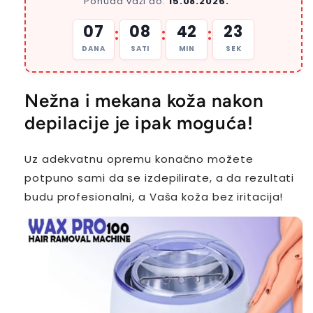
Ponuda važi do:
15.08.2026.
07
08
42
22
:
:
:
DANA
SATI
MIN
SEK
Nežna i mekana koža nakon
depilacije je ipak moguća!
Uz adekvatnu opremu konačno možete
potpuno sami da se izdepilirate, a da rezultati
budu profesionalni, a Vaša koža bez iritacija!