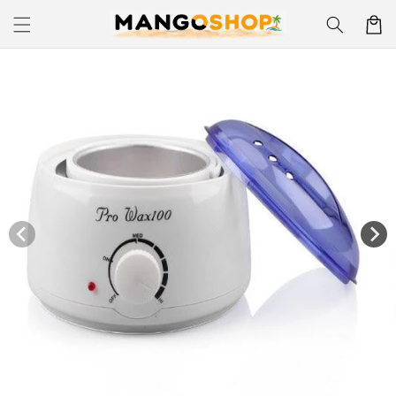
Skip to
Korpa
content
Skip to
product
information