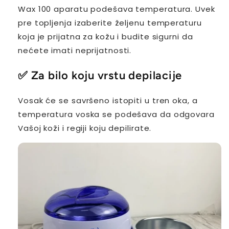
Wax 100 aparatu podešava temperatura. Uvek
pre topljenja izaberite željenu temperaturu
koja je prijatna za kožu i budite sigurni da
nećete imati neprijatnosti.
✅
Za bilo koju vrstu depilacije
Vosak će se savršeno istopiti u tren oka, a
temperatura voska se podešava da odgovara
Vašoj koži i regiji koju depilirate.