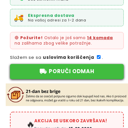
Ekspresna dostava
Na vašoj adresi za 1-2 dana
🔴
Požurite!
Ostalo je još samo
14 komada
na zalihama zbog velike potražnje.
Slažem se sa
uslovima korišćenja
.
PORUČI ODMAH
AKCIJA SE USKORO ZAVRŠAVA!
🔥