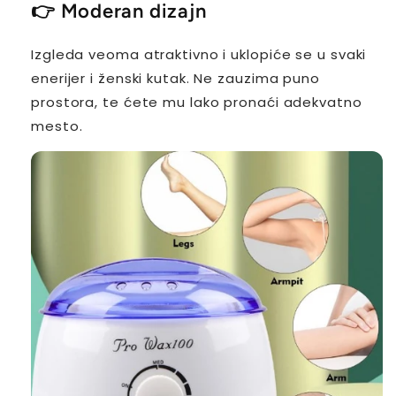
👉
Moderan dizajn
Izgleda veoma atraktivno i uklopiće se u svaki
enerijer i ženski kutak. Ne zauzima puno
prostora, te ćete mu lako pronaći adekvatno
mesto.