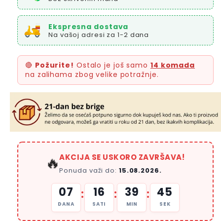
Ekspresna dostava
Na vašoj adresi za 1-2 dana
🔴
Požurite!
Ostalo je još samo
14 komada
na zalihama zbog velike potražnje.
AKCIJA SE USKORO ZAVRŠAVA!
🔥
Ponuda važi do:
15.08.2026.
07
16
39
44
:
:
:
DANA
SATI
MIN
SEK