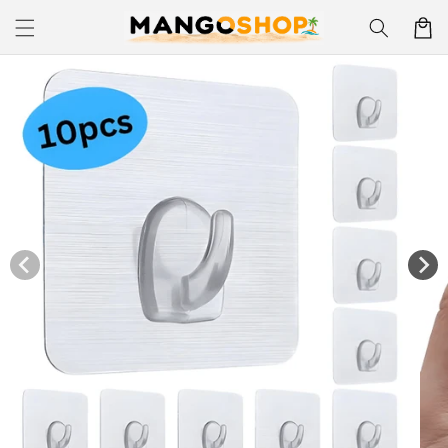
Skip to
Korpa
content
Skip to
product
information