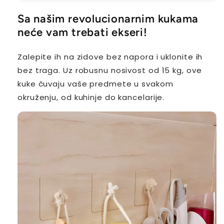
Sa našim revolucionarnim kukama
neće vam trebati ekseri!
Zalepite ih na zidove bez napora i uklonite ih
bez traga. Uz robusnu nosivost od 15 kg, ove
kuke čuvaju vaše predmete u svakom
okruženju, od kuhinje do kancelarije.