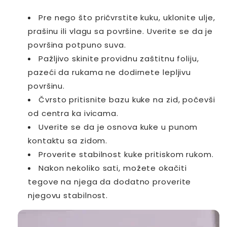
Pre nego što pričvrstite kuku, uklonite ulje,
prašinu ili vlagu sa površine. Uverite se da je
površina potpuno suva.
Pažljivo skinite providnu zaštitnu foliju,
pazeći da rukama ne dodirnete lepljivu
površinu.
Čvrsto pritisnite bazu kuke na zid, počevši
od centra ka ivicama.
Uverite se da je osnova kuke u punom
kontaktu sa zidom.
Proverite stabilnost kuke pritiskom rukom.
Nakon nekoliko sati, možete okačiti
tegove na njega da dodatno proverite
njegovu stabilnost.