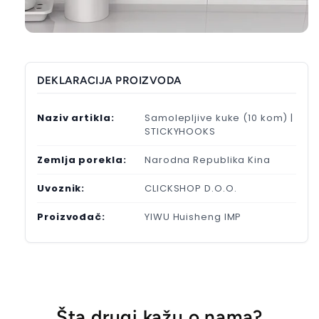
DEKLARACIJA PROIZVODA
Naziv artikla:
Samolepljive kuke (10 kom) |
STICKYHOOKS
Zemlja porekla:
Narodna Republika Kina
Uvoznik:
CLICKSHOP D.O.O.
Proizvođač:
YIWU Huisheng IMP
Šta drugi kažu o nama?