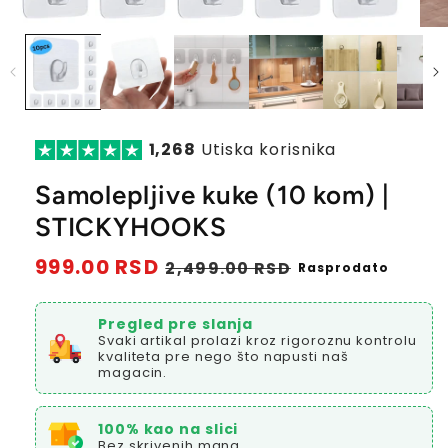
1,268
Utiska korisnika
Samolepljive kuke (10 kom) |
STICKYHOOKS
Redovna
999.00 RSD
Prodajna
2,499.00 RSD
Rasprodato
cena
cena
Pregled pre slanja
Svaki artikal prolazi kroz rigoroznu kontrolu
kvaliteta pre nego što napusti naš
magacin.
100% kao na slici
Bez skrivenih mana