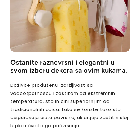
Ostanite raznovrsni i elegantni u
svom izboru dekora sa ovim kukama.
Doživite produženu izdržljivost sa
vodootpornošću i zaštitom od ekstremnih
temperatura, što ih čini superiornijim od
tradicionalnih udica. Lako se koriste tako što
osiguravaju čistu površinu, uklanjaju zaštitni sloj
lepka i čvrsto ga pričvršćuju.