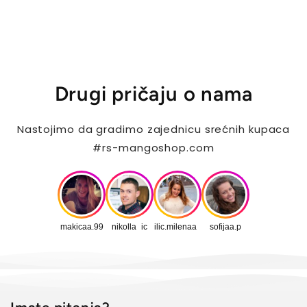
Drugi pričaju o nama
Nastojimo da gradimo zajednicu srećnih kupaca
#rs-mangoshop.com
makicaa.99
nikolla_ic
ilic.milenaa_
sofijaa.p