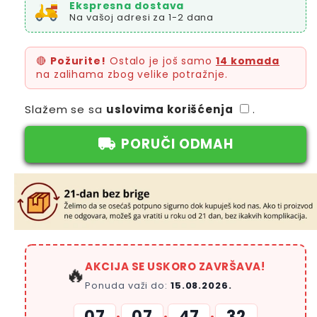
Ekspresna dostava
Na vašoj adresi za 1-2 dana
🔴
Požurite!
Ostalo je još samo
14 komada
na zalihama zbog velike potražnje.
Slažem se sa
uslovima korišćenja
.
PORUČI ODMAH
AKCIJA SE USKORO ZAVRŠAVA!
🔥
Ponuda važi do:
15.08.2026.
07
07
47
32