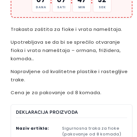
:
:
:
DANA
SATI
MIN
SEK
Trakasta zaštita za fioke i vrata nameštaja.
Upotrebljava se da bi se sprečilo otvaranje
fioka i vrata nameštaja – ormana, frižidera,
komoda…
Napravljene od kvalitetne plastike i rastegljive
trake.
Cena je za pakovanje od 8 komada.
DEKLARACIJA PROIZVODA
Naziv artikla:
Sigurnosna traka za fioke
(pakovanje od 8 komada)