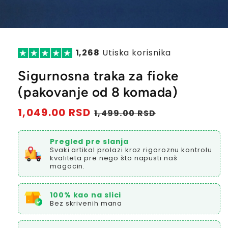
1,268
Utiska korisnika
Sigurnosna traka za fioke
(pakovanje od 8 komada)
Redovna
1,049.00 RSD
Prodajna
1,499.00 RSD
cena
cena
Pregled pre slanja
Svaki artikal prolazi kroz rigoroznu kontrolu
kvaliteta pre nego što napusti naš
magacin.
100% kao na slici
Bez skrivenih mana