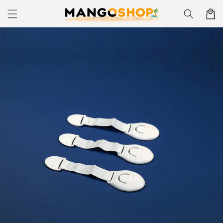
Skip to
Korpa
content
Skip to
product
information