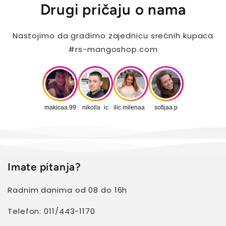
Drugi pričaju o nama
Nastojimo da gradimo zajednicu srećnih kupaca
#rs-mangoshop.com
makicaa.99
nikolla_ic
ilic.milenaa_
sofijaa.p
Imate pitanja?
Radnim danima od 08 do 16h
Telefon: 011/443-1170