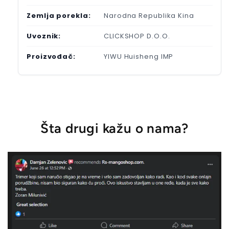
Zemlja porekla:
Narodna Republika Kina
Uvoznik:
CLICKSHOP D.O.O.
Proizvođač:
YIWU Huisheng IMP
Šta drugi kažu o nama?